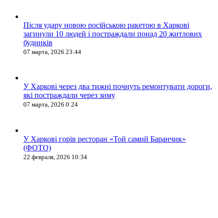
Після удару новою російською ракетою в Харкові
загинули 10 людей і постраждали понад 20 житлових
будинків
07 марта, 2026 23:44
У Харкові через два тижні почнуть ремонтувати дороги,
які постраждали через зиму
07 марта, 2026 0:24
У Харкові горів ресторан «Той самий Баранчик»
(ФОТО)
22 февраля, 2026 10:34