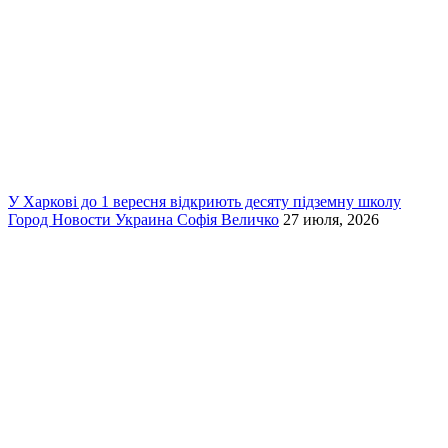
У Харкові до 1 вересня відкриють десяту підземну школу
Город
Новости
Украина
Софія Величко
27 июля, 2026