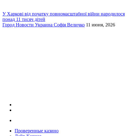
У Харкові від початку повномасштабної війни народилося
понад 11 тисяч дітей
Город
Новости
Украина
Софія Величко
11 июня, 2026
Проверенные казино