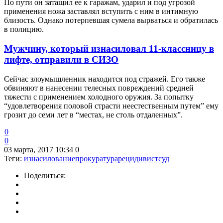
По пути он затащил ее к гаражам, ударил и под угрозой
применения ножа заставлял вступить с ним в интимную
близость. Однако потерпевшая сумела вырваться и обратилась
в полицию.
Мужчину, который изнасиловал 11-классницу в
лифте, отправили в СИЗО
Сейчас злоумышленник находится под стражей. Его также
обвиняют в нанесении телесных повреждений средней
тяжести с применением холодного оружия. За попытку
“удовлетворения половой страсти неестественным путем” ему
грозит до семи лет в “местах, не столь отдаленных”.
0
0
03 марта, 2017 10:34
0
Теги:
изнасилование
прокуратура
рецидивист
суд
Поделиться: