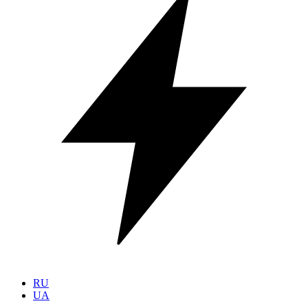
RU
UA