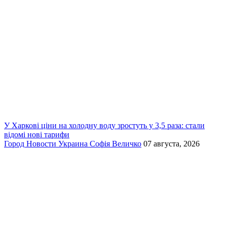
У Харкові ціни на холодну воду зростуть у 3,5 раза: стали
відомі нові тарифи
Город
Новости
Украина
Софія Величко
07 августа, 2026