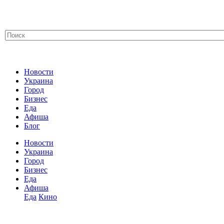
Новости
Украина
Город
Бизнес
Еда
Афиша
Блог
Новости
Украина
Город
Бизнес
Еда
Афиша
Еда
Кино