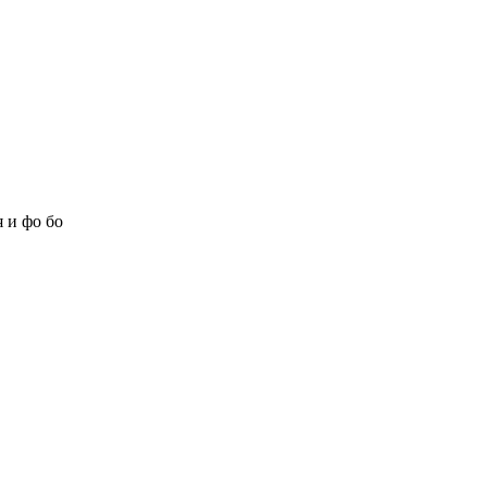
 и фо бо