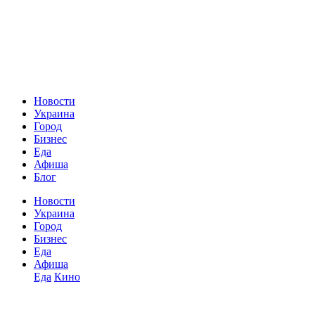
Новости
Украина
Город
Бизнес
Еда
Афиша
Блог
Новости
Украина
Город
Бизнес
Еда
Афиша
Еда
Кино