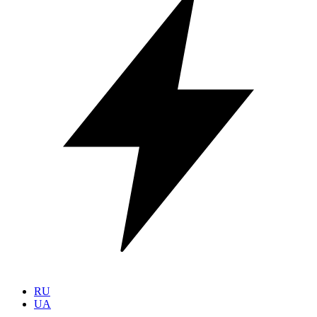
RU
UA