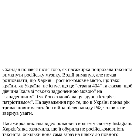
Скандал почався після того, як пасажирка попрохала таксиста
вимкнути російську музику. Водій вимкнув, але почав
розповідати, що Харків – російськомовне місто, що такої
країни, як Україна, не існує, що це “страна 404” та сказав, щоб
дівчина їхала зі “своєю задроченною мовою” на
“западенщину”, і як його задовбала ця “дурна істерія з
патріотизмом”. На зауваження про те, що в Україні понад рік
триває повномасштабна війна після нападу РФ, чоловік не
звернув уваги.
Пасажирка виклала відео розмови з водієм у своєму Instagram.
Харків’янка зазначила, що її обурила не російськомовність
таксиста, оскільки вона сама зараз на шляху до повного