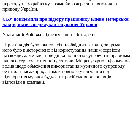
переходу на українську, а саме його агресивні вислови з
приводу України.
СБУ повідомила про підозру працівнику Києво-Печерської
лаври, який заперечував існування України
У компанії Bolt вже відреагували на інцидент.
“Проти водія було вжито всіх необхідних заходів, зокрема,
його було відсторонено від користування нашим сервісом
назавжди, адже така поведінка повністю суперечить правилам
нашого сервісу і є неприпустимою. Ми регулярно інформуємо
водіїв щодо обмеження використання музичного супроводу
без згоди пасажирів, а також повного утримання від
відтворення музики будь-яких російських виконавців”, –
відповіли в компанії.