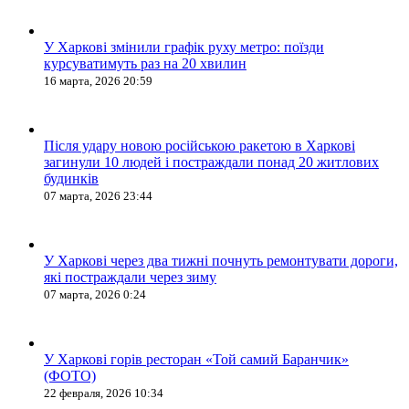
У Харкові змінили графік руху метро: поїзди
курсуватимуть раз на 20 хвилин
16 марта, 2026 20:59
Після удару новою російською ракетою в Харкові
загинули 10 людей і постраждали понад 20 житлових
будинків
07 марта, 2026 23:44
У Харкові через два тижні почнуть ремонтувати дороги,
які постраждали через зиму
07 марта, 2026 0:24
У Харкові горів ресторан «Той самий Баранчик»
(ФОТО)
22 февраля, 2026 10:34