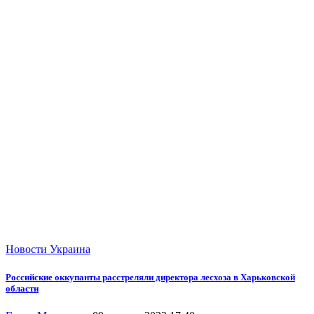
Новости
Украина
Российские оккупанты расстреляли директора лесхоза в Харьковской
области