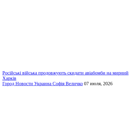
Російські війська продовжують скидати авіабомби на мирний
Харків
Город
Новости
Украина
Софія Величко
07 июля, 2026