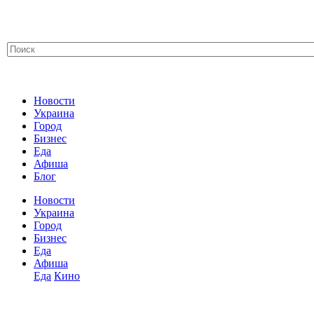
Новости
Украина
Город
Бизнес
Еда
Афиша
Блог
Новости
Украина
Город
Бизнес
Еда
Афиша
Еда
Кино