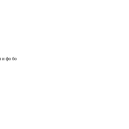
 и фо бо