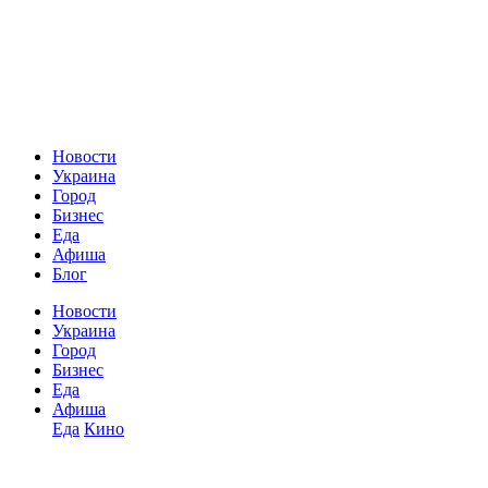
Новости
Украина
Город
Бизнес
Еда
Афиша
Блог
Новости
Украина
Город
Бизнес
Еда
Афиша
Еда
Кино