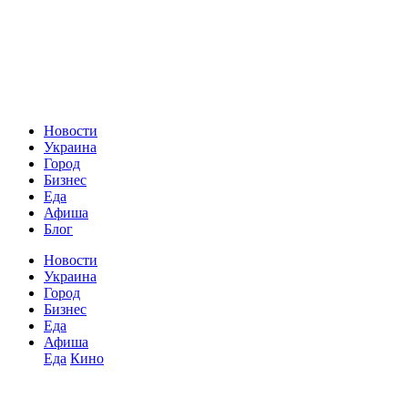
Новости
Украина
Город
Бизнес
Еда
Афиша
Блог
Новости
Украина
Город
Бизнес
Еда
Афиша
Еда
Кино