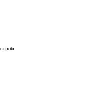
 и фо бо