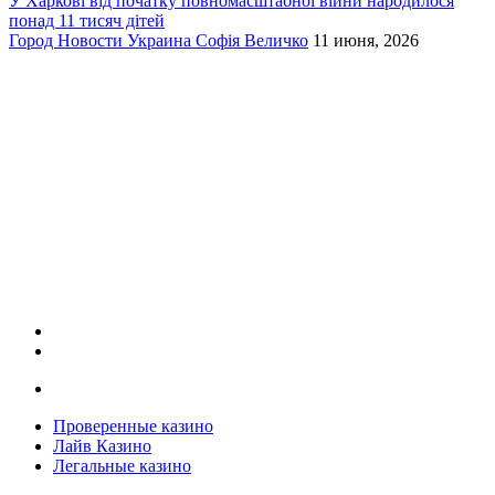
У Харкові від початку повномасштабної війни народилося
понад 11 тисяч дітей
Город
Новости
Украина
Софія Величко
11 июня, 2026
Проверенные казино
Лайв Казино
Легальные казино