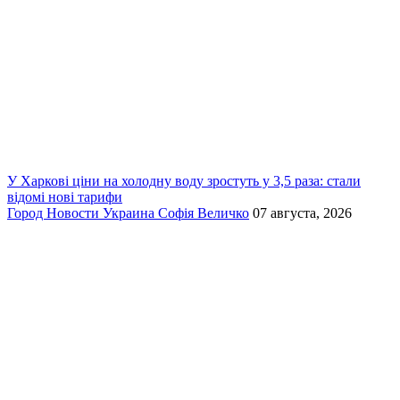
У Харкові ціни на холодну воду зростуть у 3,5 раза: стали
відомі нові тарифи
Город
Новости
Украина
Софія Величко
07 августа, 2026