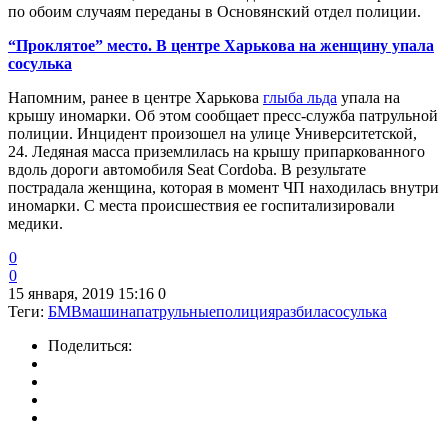
по обоим случаям переданы в Основянский отдел полиции.
“Проклятое” место. В центре Харькова на женщину упала
сосулька
Напомним, ранее
в центре Харькова
глыба льда
упала на
крышу иномарки. Об этом сообщает пресс-служба патрульной
полиции. Инцидент произошел на улице Университетской,
24. Ледяная масса приземлилась на крышу припаркованного
вдоль дороги автомобиля Seat Cordoba. В результате
пострадала женщина, которая в момент ЧП находилась внутри
иномарки. С места происшествия ее госпитализировали
медики.
0
0
15 января, 2019 15:16
0
Теги:
БМВ
машина
патрульные
полиция
разбила
сосулька
Поделиться: