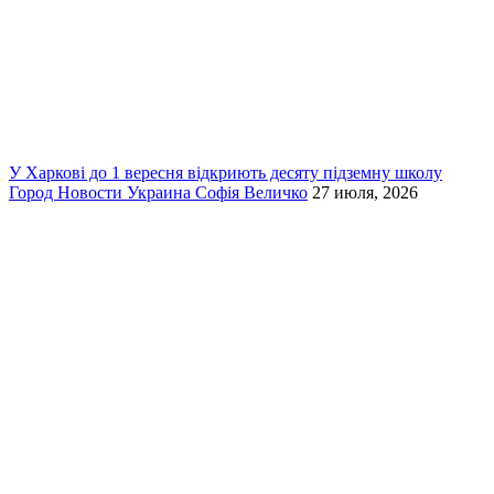
У Харкові до 1 вересня відкриють десяту підземну школу
Город
Новости
Украина
Софія Величко
27 июля, 2026