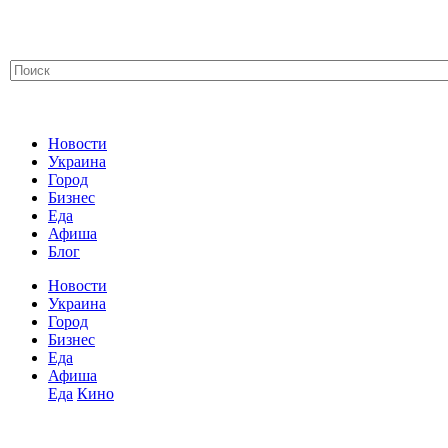
Новости
Украина
Город
Бизнес
Еда
Афиша
Блог
Новости
Украина
Город
Бизнес
Еда
Афиша
Еда
Кино