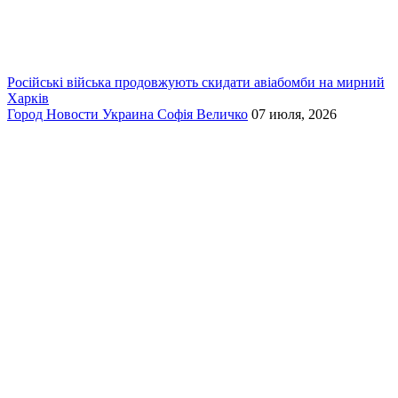
Російські війська продовжують скидати авіабомби на мирний
Харків
Город
Новости
Украина
Софія Величко
07 июля, 2026