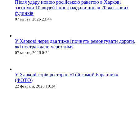
Після удару новою російською ракетою в Харкові
загинули 10 людей і постраждали понад 20 житлових
будинків
07 марта, 2026 23:44
У Харкові через два тижні почнуть ремонтувати дороги,
які постраждали через зиму
07 марта, 2026 0:24
У Харкові горів ресторан «Той самий Баранчик»
(ФОТО)
22 февраля, 2026 10:34