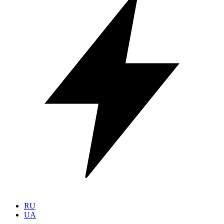
RU
UA