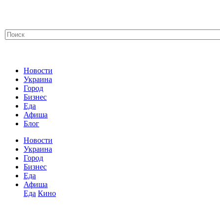
Новости
Украина
Город
Бизнес
Еда
Афиша
Блог
Новости
Украина
Город
Бизнес
Еда
Афиша
Еда
Кино