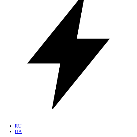
RU
UA