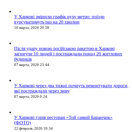
У Харкові змінили графік руху метро: поїзди
курсуватимуть раз на 20 хвилин
16 марта, 2026 20:59
Після удару новою російською ракетою в Харкові
загинули 10 людей і постраждали понад 20 житлових
будинків
07 марта, 2026 23:44
У Харкові через два тижні почнуть ремонтувати дороги,
які постраждали через зиму
07 марта, 2026 0:24
У Харкові горів ресторан «Той самий Баранчик»
(ФОТО)
22 февраля, 2026 10:34