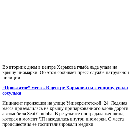
Во вторник днем в центре Харькова глыба льда упала на
крышу иномарки. Об этом сообщает пресс-служба патрульной
полиции.
“Проклятое” место. В центре Харькова на женщину упала
сосулька
Инцидент произошел на улице Университетской, 24. Ледяная
масса приземлилась на крышу припаркованного вдоль дороги
автомобиля Seat Cordoba. В результате пострадала женщина,
которая в момент ЧП находилась внутри иномарки. С места
происшествия ее госпитализировали медики.