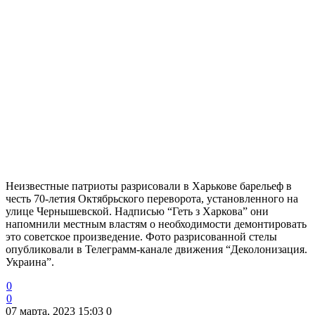
Неизвестные патриоты разрисовали в Харькове барельеф в
честь 70-летия Октябрьского переворота, установленного на
улице Чернышевской. Надписью “Геть з Харкова” они
напомнили местным властям о необходимости демонтировать
это советское произведение. Фото разрисованной стелы
опубликовали в Телеграмм-канале движения “Деколонизация.
Украина”.
0
0
07 марта, 2023 15:03
0