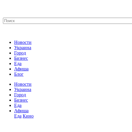
Новости
Украина
Город
Бизнес
Еда
Афиша
Блог
Новости
Украина
Город
Бизнес
Еда
Афиша
Еда
Кино