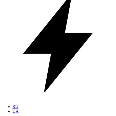
RU
UA