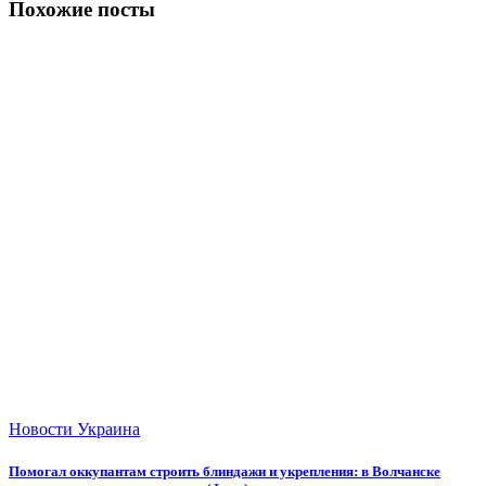
Похожие посты
Новости
Украина
Помогал оккупантам строить блиндажи и укрепления: в Волчанске