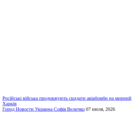
Російські війська продовжують скидати авіабомби на мирний
Харків
Город
Новости
Украина
Софія Величко
07 июля, 2026