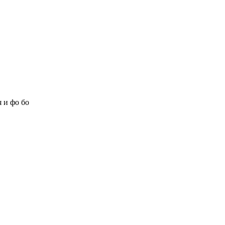
 и фо бо