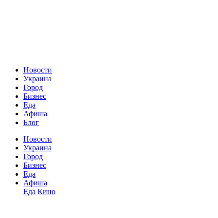
Новости
Украина
Город
Бизнес
Еда
Афиша
Блог
Новости
Украина
Город
Бизнес
Еда
Афиша
Еда
Кино