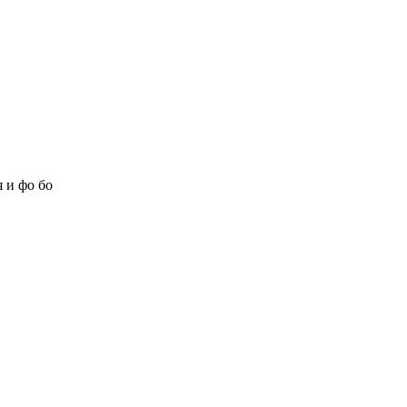
 и фо бо