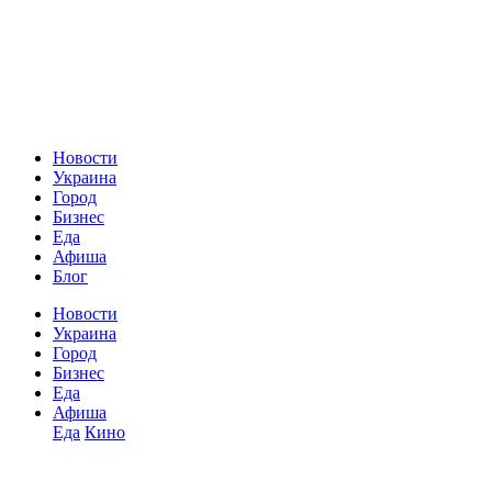
Новости
Украина
Город
Бизнес
Еда
Афиша
Блог
Новости
Украина
Город
Бизнес
Еда
Афиша
Еда
Кино