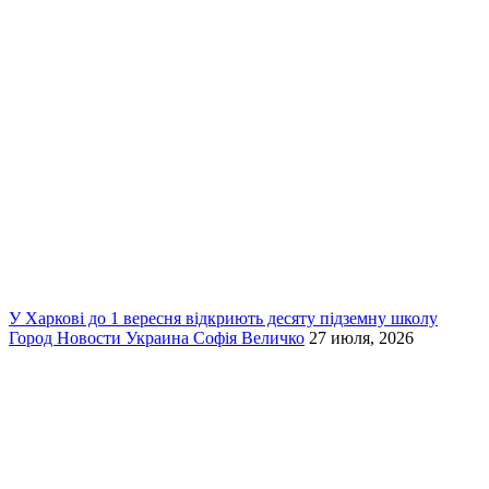
У Харкові до 1 вересня відкриють десяту підземну школу
Город
Новости
Украина
Софія Величко
27 июля, 2026