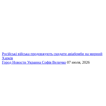
Російські війська продовжують скидати авіабомби на мирний
Харків
Город
Новости
Украина
Софія Величко
07 июля, 2026