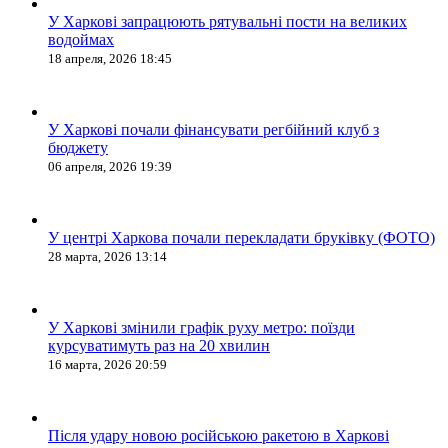
У Харкові запрацюють рятувальні пости на великих
водоймах
18 апреля, 2026 18:45
У Харкові почали фінансувати регбійний клуб з
бюджету
06 апреля, 2026 19:39
У центрі Харкова почали перекладати бруківку (ФОТО)
28 марта, 2026 13:14
У Харкові змінили графік руху метро: поїзди
курсуватимуть раз на 20 хвилин
16 марта, 2026 20:59
Після удару новою російською ракетою в Харкові