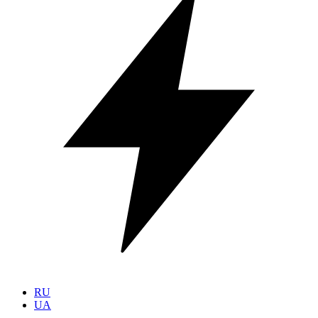
RU
UA