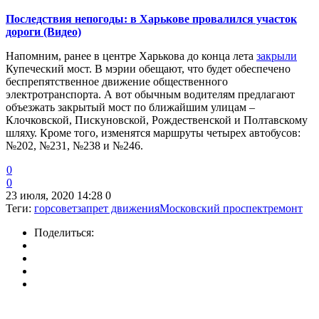
Последствия непогоды: в Харькове провалился участок
дороги (Видео)
Напомним, ранее в центре Харькова до конца лета
закрыли
Купеческий мост. В мэрии обещают, что будет обеспечено
беспрепятственное движение общественного
электротранспорта. А вот обычным водителям предлагают
объезжать закрытый мост по ближайшим улицам –
Клочковской, Пискуновской, Рождественской и Полтавскому
шляху. Кроме того, изменятся маршруты четырех автобусов:
№202, №231, №238 и №246.
0
0
23 июля, 2020 14:28
0
Теги:
горсовет
запрет движения
Московский проспект
ремонт
Поделиться: