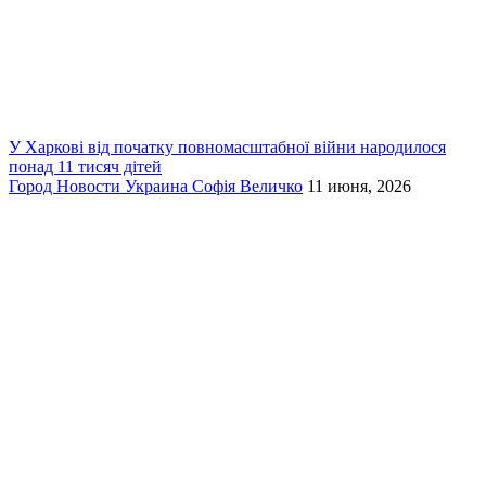
У Харкові від початку повномасштабної війни народилося
понад 11 тисяч дітей
Город
Новости
Украина
Софія Величко
11 июня, 2026