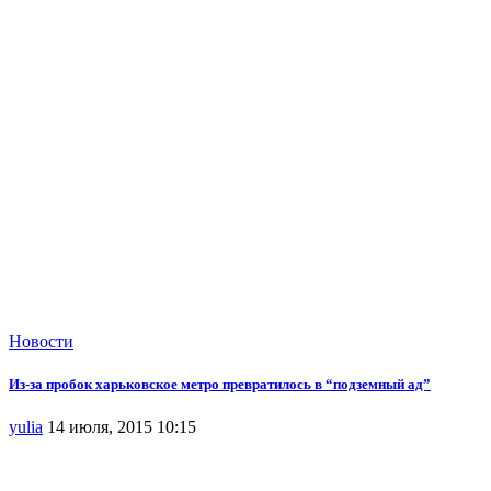
Новости
Из-за пробок харьковское метро превратилось в “подземный ад”
yulia
14 июля, 2015 10:15