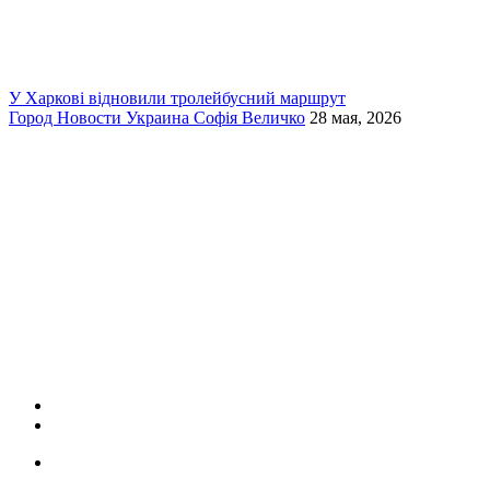
У Харкові відновили тролейбусний маршрут
Город
Новости
Украина
Софія Величко
28 мая, 2026