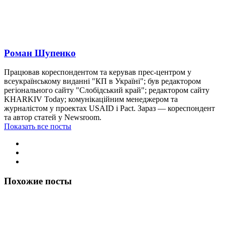
Роман Шупенко
Працював кореспондентом та керував прес-центром у
всеукраїнському виданні "КП в Україні"; був редактором
регіонального сайту "Слобідський край"; редактором сайту
KHARKIV Today; комунікаційним менеджером та
журналістом у проектах USAID і Pact. Зараз — кореспондент
та автор статей у Newsroom.
Показать все посты
Похожие посты