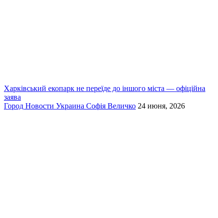
Харківський екопарк не переїде до іншого міста — офіційна
заява
Город
Новости
Украина
Софія Величко
24 июня, 2026