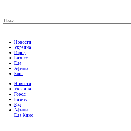
Новости
Украина
Город
Бизнес
Еда
Афиша
Блог
Новости
Украина
Город
Бизнес
Еда
Афиша
Еда
Кино