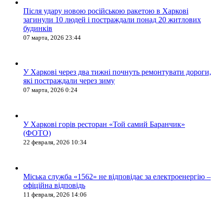
Після удару новою російською ракетою в Харкові
загинули 10 людей і постраждали понад 20 житлових
будинків
07 марта, 2026 23:44
У Харкові через два тижні почнуть ремонтувати дороги,
які постраждали через зиму
07 марта, 2026 0:24
У Харкові горів ресторан «Той самий Баранчик»
(ФОТО)
22 февраля, 2026 10:34
Міська служба «1562» не відповідає за електроенергію –
офіційна відповідь
11 февраля, 2026 14:06