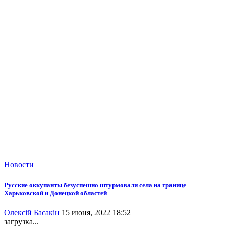
Новости
Русские оккупанты безуспешно штурмовали села на границе
Харьковской и Донецкой областей
Олексій Басакін
15 июня, 2022 18:52
загрузка...