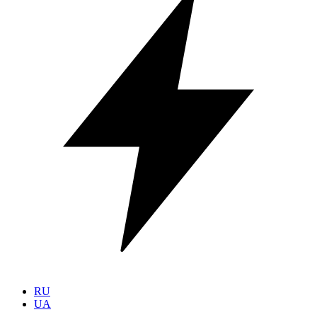
RU
UA