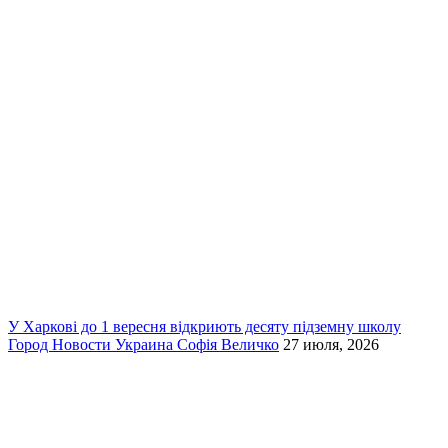
У Харкові до 1 вересня відкриють десяту підземну школу
Город
Новости
Украина
Софія Величко
27 июля, 2026