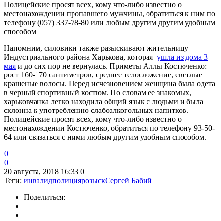
Полицейские просят всех, кому что-либо известно о
местонахождении пропавшего мужчины, обратиться к ним по
телефону (057) 337-78-80 или любым другим другим удобным
способом.
Напомним, силовики также разыскивают жительницу
Индустриального района Харькова, которая
ушла из дома 3
мая
и до сих пор не вернулась. Приметы Аллы Костюченко:
рост 160-170 сантиметров, среднее телосложение, светлые
крашеные волосы. Перед исчезновением женщина была одета
в черный спортивный костюм. По словам ее знакомых,
харьковчанка легко находила общий язык с людьми и была
склонна к употреблению слабоалкогольных напитков.
Полицейские просят всех, кому что-либо известно о
местонахождении Костюченко, обратиться по телефону 93-50-
64 или связаться с ними любым другим удобным способом.
0
0
20 августа, 2018 16:33
0
Теги:
инвалид
полиция
розыск
Сергей Бабий
Поделиться: