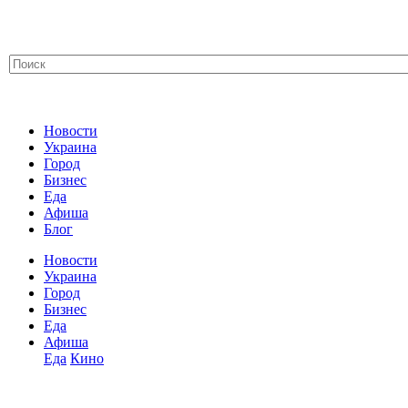
Новости
Украина
Город
Бизнес
Еда
Афиша
Блог
Новости
Украина
Город
Бизнес
Еда
Афиша
Еда
Кино