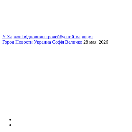
У Харкові відновили тролейбусний маршрут
Город
Новости
Украина
Софія Величко
28 мая, 2026