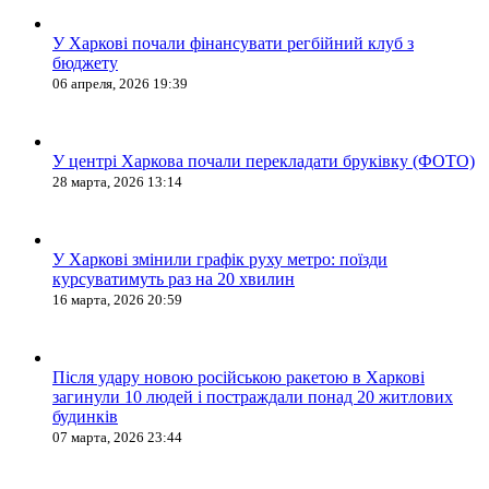
У Харкові почали фінансувати регбійний клуб з
бюджету
06 апреля, 2026 19:39
У центрі Харкова почали перекладати бруківку (ФОТО)
28 марта, 2026 13:14
У Харкові змінили графік руху метро: поїзди
курсуватимуть раз на 20 хвилин
16 марта, 2026 20:59
Після удару новою російською ракетою в Харкові
загинули 10 людей і постраждали понад 20 житлових
будинків
07 марта, 2026 23:44