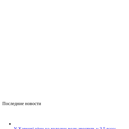
Последние новости
У Харкові ціни на холодну воду зростуть у 3,5 раза: