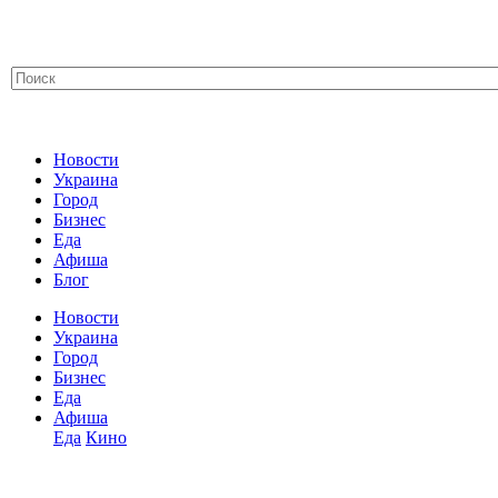
Новости
Украина
Город
Бизнес
Еда
Афиша
Блог
Новости
Украина
Город
Бизнес
Еда
Афиша
Еда
Кино