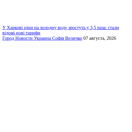
У Харкові ціни на холодну воду зростуть у 3,5 раза: стали
відомі нові тарифи
Город
Новости
Украина
Софія Величко
07 августа, 2026