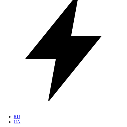
RU
UA