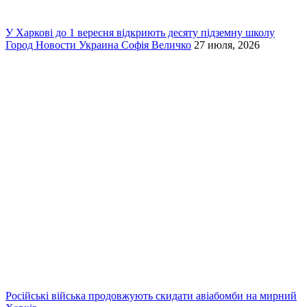
У Харкові до 1 вересня відкриють десяту підземну школу
Город
Новости
Украина
Софія Величко
27 июля, 2026
Російські війська продовжують скидати авіабомби на мирний