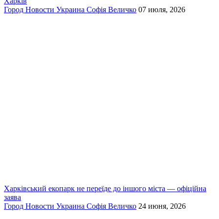
Харків
Город
Новости
Украина
Софія Величко
07 июля, 2026
Харківський екопарк не переїде до іншого міста — офіційна
заява
Город
Новости
Украина
Софія Величко
24 июня, 2026