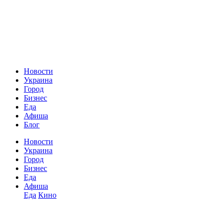
Новости
Украина
Город
Бизнес
Еда
Афиша
Блог
Новости
Украина
Город
Бизнес
Еда
Афиша
Еда
Кино