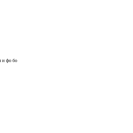
 и фо бо