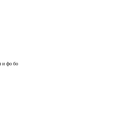
 и фо бо