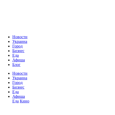
Новости
Украина
Город
Бизнес
Еда
Афиша
Блог
Новости
Украина
Город
Бизнес
Еда
Афиша
Еда
Кино