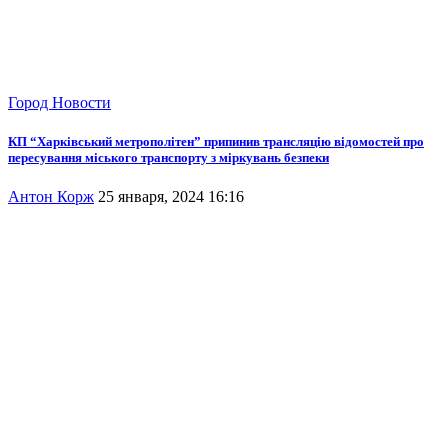
Город
Новости
КП “Харківський метрополітен” припинив трансляцію відомостей про
пересування міського транспорту з міркувань безпеки
Антон Корж
25 января, 2024 16:16