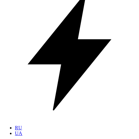
RU
UA