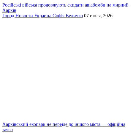
Російські війська продовжують скидати авіабомби на мирний
Харків
Город
Новости
Украина
Софія Величко
07 июля, 2026
Харківський екопарк не переїде до іншого міста — офіційна
заява