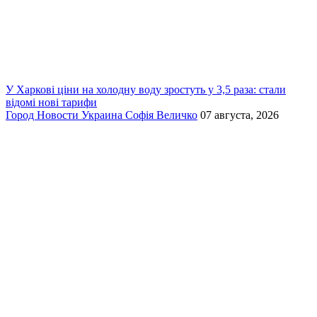
У Харкові ціни на холодну воду зростуть у 3,5 раза: стали
відомі нові тарифи
Город
Новости
Украина
Софія Величко
07 августа, 2026