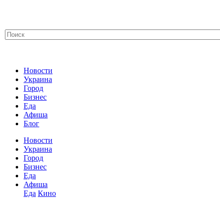
Новости
Украина
Город
Бизнес
Еда
Афиша
Блог
Новости
Украина
Город
Бизнес
Еда
Афиша
Еда
Кино