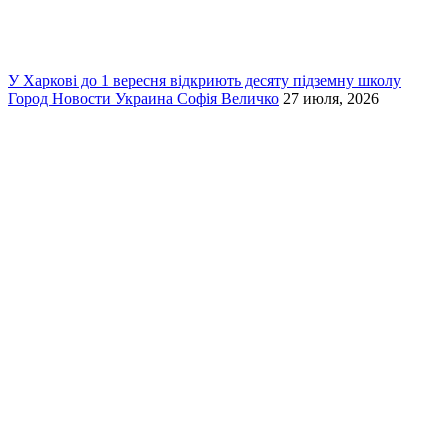
У Харкові до 1 вересня відкриють десяту підземну школу
Город
Новости
Украина
Софія Величко
27 июля, 2026