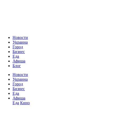
Новости
Украина
Город
Бизнес
Еда
Афиша
Блог
Новости
Украина
Город
Бизнес
Еда
Афиша
Еда
Кино