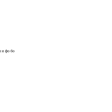
 и фо бо