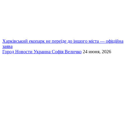
Харківський екопарк не переїде до іншого міста — офіційна
заява
Город
Новости
Украина
Софія Величко
24 июня, 2026