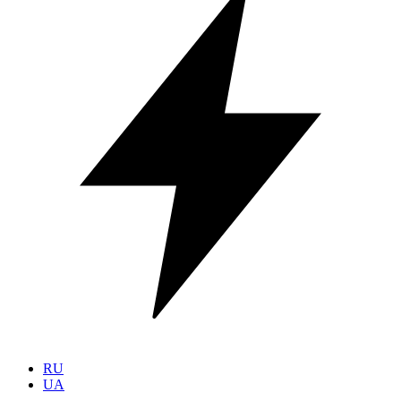
RU
UA