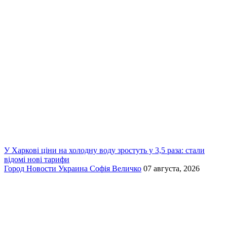
У Харкові ціни на холодну воду зростуть у 3,5 раза: стали
відомі нові тарифи
Город
Новости
Украина
Софія Величко
07 августа, 2026