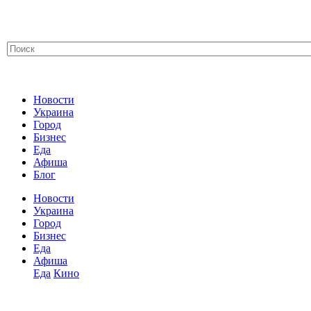
Новости
Украина
Город
Бизнес
Еда
Афиша
Блог
Новости
Украина
Город
Бизнес
Еда
Афиша
Еда
Кино