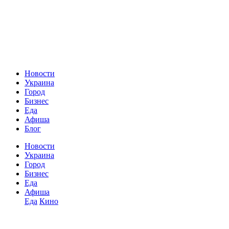
Новости
Украина
Город
Бизнес
Еда
Афиша
Блог
Новости
Украина
Город
Бизнес
Еда
Афиша
Еда
Кино