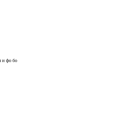
 и фо бо