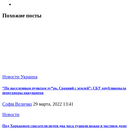
Похожие посты
Новости
Украина
“По населенным пунктам ху*рь. Сравняй с землей”: СБУ опубликовала
переговоры оккупантов
Софія Величко
29 марта, 2022 13:41
Новости
Под Харьковом спасатели почти два часа тушили пожар в частном доме