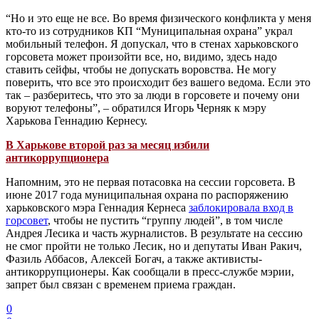
“Но и это еще не все. Во время физического конфликта у меня
кто-то из сотрудников КП “Муниципальная охрана” украл
мобильный телефон. Я допускал, что в стенах харьковского
горсовета может произойти все, но, видимо, здесь надо
ставить сейфы, чтобы не допускать воровства. Не могу
поверить, что все это происходит без вашего ведома. Если это
так – разберитесь, что это за люди в горсовете и почему они
воруют телефоны”, – обратился Игорь Черняк к мэру
Харькова Геннадию Кернесу.
В Харькове второй раз за месяц избили
антикоррупционера
Напомним, это не первая потасовка на сессии горсовета. В
июне 2017 года муниципальная охрана по распоряжению
харьковского мэра Геннадия Кернеса
заблокировала вход в
горсовет
, чтобы не пустить “группу людей”, в том числе
Андрея Лесика и часть журналистов. В результате на сессию
не смог пройти не только Лесик, но и депутаты Иван Ракич,
Фазиль Аббасов, Алексей Богач, а также активисты-
антикоррупционеры. Как сообщали в пресс-службе мэрии,
запрет был связан с временем приема граждан.
0