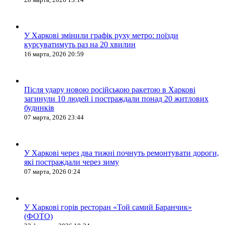
У Харкові змінили графік руху метро: поїзди
курсуватимуть раз на 20 хвилин
16 марта, 2026 20:59
Після удару новою російською ракетою в Харкові
загинули 10 людей і постраждали понад 20 житлових
будинків
07 марта, 2026 23:44
У Харкові через два тижні почнуть ремонтувати дороги,
які постраждали через зиму
07 марта, 2026 0:24
У Харкові горів ресторан «Той самий Баранчик»
(ФОТО)