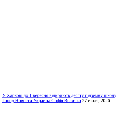
У Харкові до 1 вересня відкриють десяту підземну школу
Город
Новости
Украина
Софія Величко
27 июля, 2026