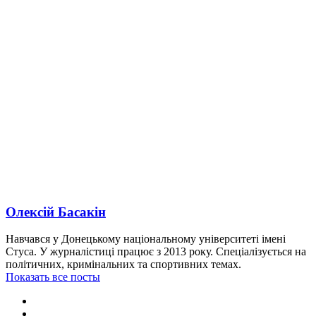
Олексій Басакін
Навчався у Донецькому національному університеті імені
Стуса. У журналістиці працює з 2013 року. Спеціалізується на
політичних, кримінальних та спортивних темах.
Показать все посты