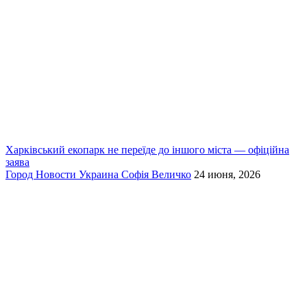
Харківський екопарк не переїде до іншого міста — офіційна
заява
Город
Новости
Украина
Софія Величко
24 июня, 2026