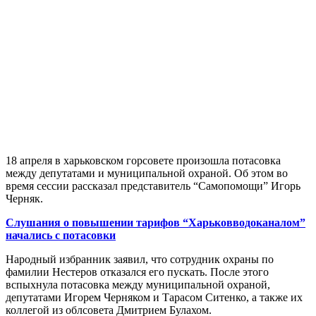
18 апреля в харьковском горсовете произошла потасовка
между депутатами и муниципальной охраной. Об этом во
время сессии рассказал представитель “Самопомощи” Игорь
Черняк.
Слушания о повышении тарифов “Харьковводоканалом”
начались с потасовки
Народный избранник заявил, что сотрудник охраны по
фамилии Нестеров отказался его пускать. После этого
вспыхнула потасовка между муниципальной охраной,
депутатами Игорем Черняком и Тарасом Ситенко, а также их
коллегой из облсовета Дмитрием Булахом.