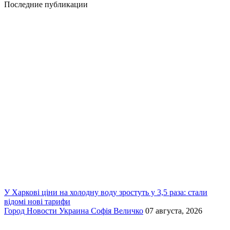
Последние публикации
У Харкові ціни на холодну воду зростуть у 3,5 раза: стали
відомі нові тарифи
Город
Новости
Украина
Софія Величко
07 августа, 2026