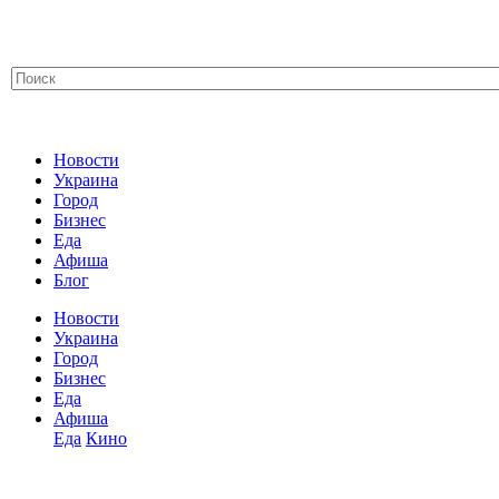
Новости
Украина
Город
Бизнес
Еда
Афиша
Блог
Новости
Украина
Город
Бизнес
Еда
Афиша
Еда
Кино