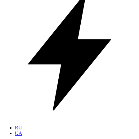
RU
UA