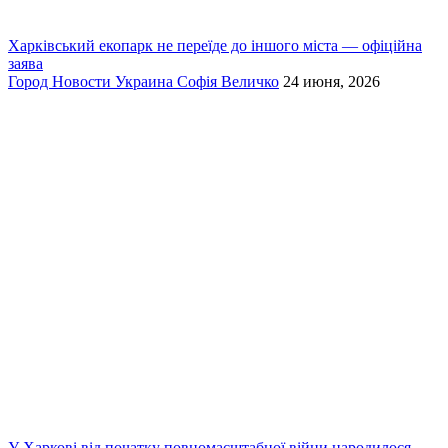
Харківський екопарк не переїде до іншого міста — офіційна
заява
Город
Новости
Украина
Софія Величко
24 июня, 2026
У Харкові від початку повномасштабної війни народилося