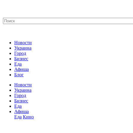
Новости
Украина
Город
Бизнес
Еда
Афиша
Блог
Новости
Украина
Город
Бизнес
Еда
Афиша
Еда
Кино