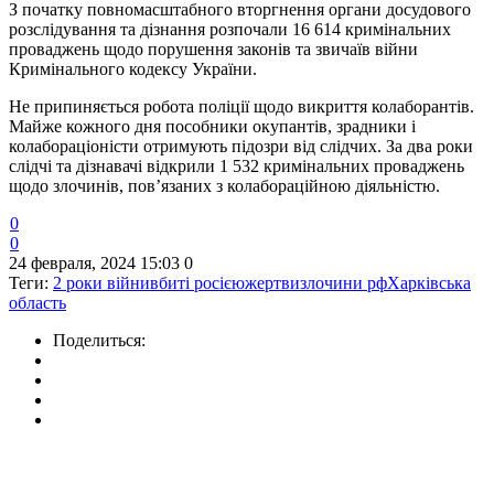
З початку повномасштабного вторгнення органи досудового
розслідування та дізнання розпочали 16 614 кримінальних
проваджень щодо порушення законів та звичаїв війни
Кримінального кодексу України.
Не припиняється робота поліції щодо викриття колаборантів.
Майже кожного дня пособники окупантів, зрадники і
колабораціоністи отримують підозри від слідчих. За два роки
слідчі та дізнавачі відкрили 1 532 кримінальних проваджень
щодо злочинів, пов’язаних з колабораційною діяльністю.
0
0
24 февраля, 2024 15:03
0
Теги:
2 роки війни
вбиті росією
жертви
злочини рф
Харківська
область
Поделиться: