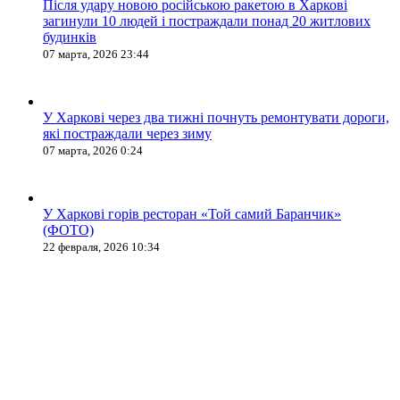
Після удару новою російською ракетою в Харкові
загинули 10 людей і постраждали понад 20 житлових
будинків
07 марта, 2026 23:44
У Харкові через два тижні почнуть ремонтувати дороги,
які постраждали через зиму
07 марта, 2026 0:24
У Харкові горів ресторан «Той самий Баранчик»
(ФОТО)
22 февраля, 2026 10:34