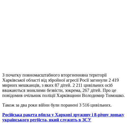
З початку повномасштабного вторгненняна території
Харківської області від збройної агресії Росії загинули 2 419
мирних мешканців, з яких 87 дітей. 2 211 цивільних осіб
вважаються зниклими безвісти, зокрема, 267 дітей. Про це
повідомив очільник поліції Харківщини Володимир Тимошко.
Також за два роки війни були поранені 3 516 цивільних.
Російська ракета вбила у Харкові дружину і 8-річну доньку
українського регбіста, який служить в ЗСУ