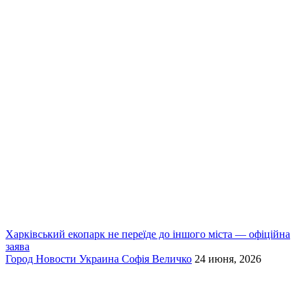
Харківський екопарк не переїде до іншого міста — офіційна
заява
Город
Новости
Украина
Софія Величко
24 июня, 2026