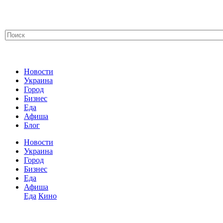
Новости
Украина
Город
Бизнес
Еда
Афиша
Блог
Новости
Украина
Город
Бизнес
Еда
Афиша
Еда
Кино