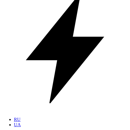
RU
UA