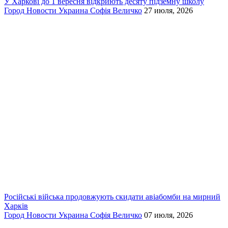
У Харкові до 1 вересня відкриють десяту підземну школу
Город
Новости
Украина
Софія Величко
27 июля, 2026
Російські війська продовжують скидати авіабомби на мирний
Харків
Город
Новости
Украина
Софія Величко
07 июля, 2026