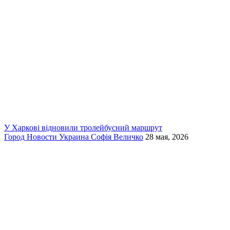
У Харкові відновили тролейбусний маршрут
Город
Новости
Украина
Софія Величко
28 мая, 2026