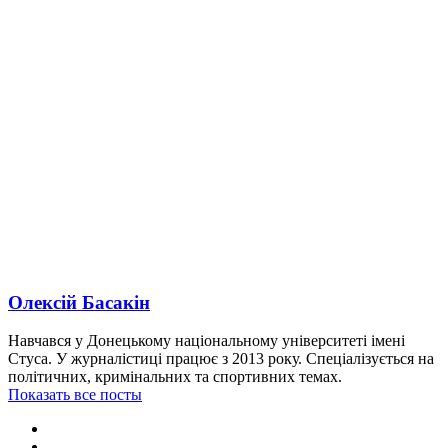
Олексій Басакін
Навчався у Донецькому національному університеті імені
Стуса. У журналістиці працює з 2013 року. Спеціалізується на
політичних, кримінальних та спортивних темах.
Показать все посты