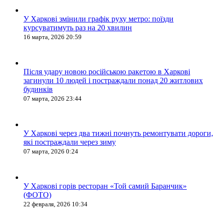
У Харкові змінили графік руху метро: поїзди
курсуватимуть раз на 20 хвилин
16 марта, 2026 20:59
Після удару новою російською ракетою в Харкові
загинули 10 людей і постраждали понад 20 житлових
будинків
07 марта, 2026 23:44
У Харкові через два тижні почнуть ремонтувати дороги,
які постраждали через зиму
07 марта, 2026 0:24
У Харкові горів ресторан «Той самий Баранчик»
(ФОТО)
22 февраля, 2026 10:34