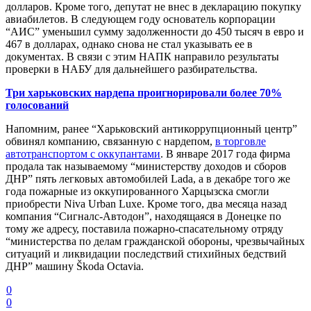
долларов. Кроме того, депутат не внес в декларацию покупку
авиабилетов. В следующем году основатель корпорации
“АИС” уменьшил сумму задолженности до 450 тысяч в евро и
467 в долларах, однако снова не стал указывать ее в
документах. В связи с этим НАПК направило результаты
проверки в НАБУ для дальнейшего разбирательства.
Три харьковских нардепа проигнорировали более 70%
голосований
Напомним, ранее “Харьковский антикоррупционный центр”
обвинял компанию, связанную с нардепом,
в торговле
автотранспортом с оккупантами
. В январе 2017 года фирма
продала так называемому “министерству доходов и сборов
ДНР” пять легковых автомобилей Lada, а в декабре того же
года пожарные из оккупированного Харцызска смогли
приобрести Niva Urban Luxe. Кроме того, два месяца назад
компания “Сигналс-Автодон”, находящаяся в Донецке по
тому же адресу, поставила пожарно-спасательному отряду
“министерства по делам гражданской обороны, чрезвычайных
ситуаций и ликвидации последствий стихийных бедствий
ДНР” машину Škoda Octavia.
0
0