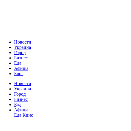
Новости
Украина
Город
Бизнес
Еда
Афиша
Блог
Новости
Украина
Город
Бизнес
Еда
Афиша
Еда
Кино