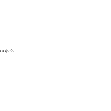
 и фо бо