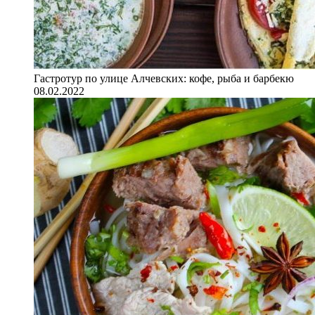
Гастротур по улице Алчевских: кофе, рыба и барбекю
08.02.2022