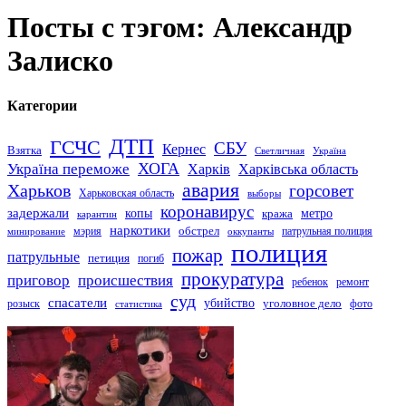
Посты с тэгом: Александр
Залиско
Категории
ДТП
ГСЧС
СБУ
Кернес
Взятка
Светличная
Україна
Україна переможе
ХОГА
Харків
Харківська область
авария
Харьков
горсовет
Харьковская область
выборы
коронавирус
задержали
копы
кража
метро
карантин
наркотики
обстрел
мэрия
патрульная полиция
оккупанты
минирование
полиция
пожар
патрульные
петиция
погиб
прокуратура
приговор
происшествия
ремонт
ребенок
суд
спасатели
убийство
розыск
уголовное дело
статистика
фото