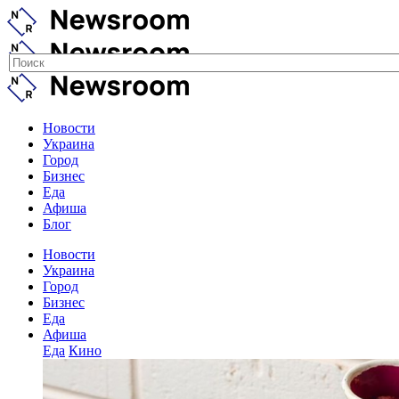
Новости
Украина
Город
Бизнес
Еда
Афиша
Блог
Новости
Украина
Город
Бизнес
Еда
Афиша
Еда
Кино