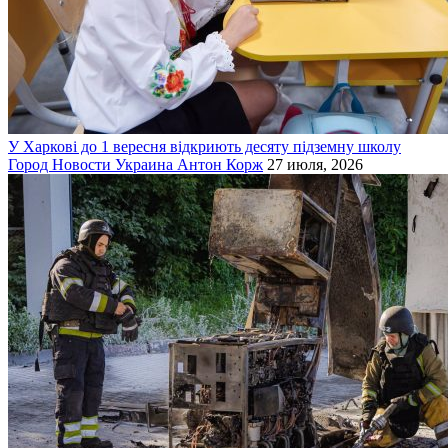
У Харкові до 1 вересня відкриють десяту підземну школу
Город
Новости
Украина
Антон Корж
27 июля, 2026