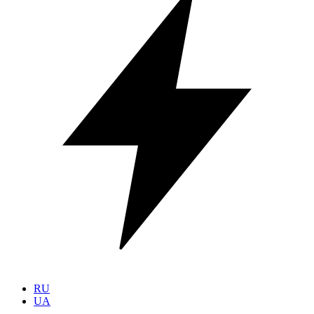
RU
UA