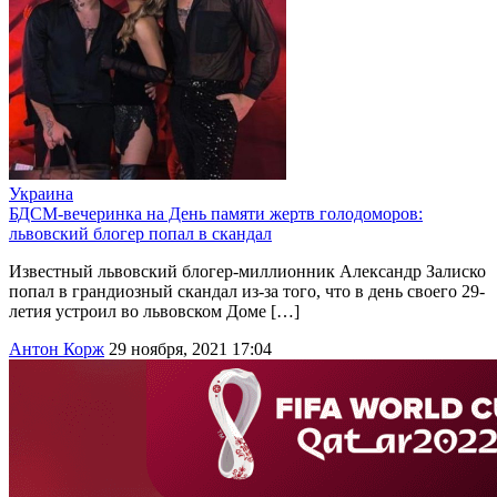
Украина
БДСМ-вечеринка на День памяти жертв голодоморов:
львовский блогер попал в скандал
Известный львовский блогер-миллионник Александр Залиско
попал в грандиозный скандал из-за того, что в день своего 29-
летия устроил во львовском Доме […]
Антон Корж
29 ноября, 2021 17:04