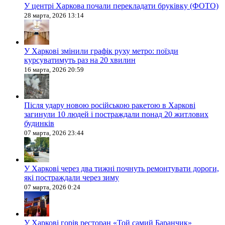
У центрі Харкова почали перекладати бруківку (ФОТО)
28 марта, 2026 13:14
У Харкові змінили графік руху метро: поїзди
курсуватимуть раз на 20 хвилин
16 марта, 2026 20:59
Після удару новою російською ракетою в Харкові
загинули 10 людей і постраждали понад 20 житлових
будинків
07 марта, 2026 23:44
У Харкові через два тижні почнуть ремонтувати дороги,
які постраждали через зиму
07 марта, 2026 0:24
У Харкові горів ресторан «Той самий Баранчик»