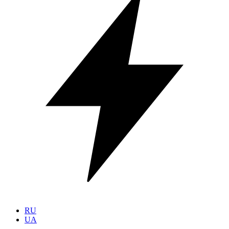
RU
UA