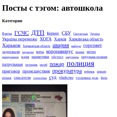
Посты с тэгом: автошкола
Категории
ДТП
ГСЧС
СБУ
Кернес
Взятка
Светличная
Україна
Україна переможе
ХОГА
Харків
Харківська область
авария
Харьков
горсовет
Харьковская область
выборы
коронавирус
задержали
копы
кража
метро
карантин
наркотики
обстрел
мэрия
патрульная полиция
оккупанты
минирование
полиция
пожар
патрульные
петиция
погиб
прокуратура
приговор
происшествия
ремонт
ребенок
суд
спасатели
убийство
розыск
уголовное дело
статистика
фото