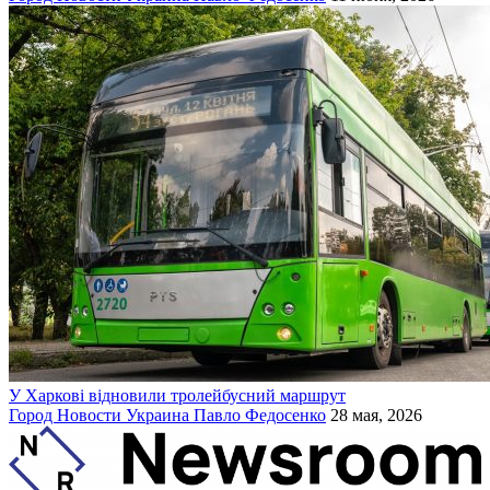
У Харкові відновили тролейбусний маршрут
Город
Новости
Украина
Павло Федосенко
28 мая, 2026