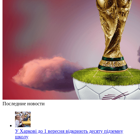
Последние новости
У Харкові до 1 вересня відкриють десяту підземну
школу