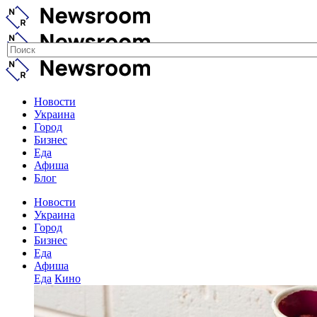
Новости
Украина
Город
Бизнес
Еда
Афиша
Блог
Новости
Украина
Город
Бизнес
Еда
Афиша
Еда
Кино