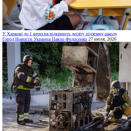
У Харкові до 1 вересня відкриють десяту підземну школу
Город
Новости
Украина
Павло Федосенко
27 июля, 2026