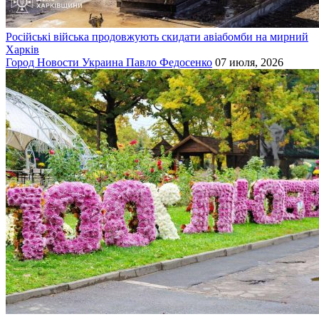
Російські війська продовжують скидати авіабомби на мирний
Харків
Город
Новости
Украина
Павло Федосенко
07 июля, 2026