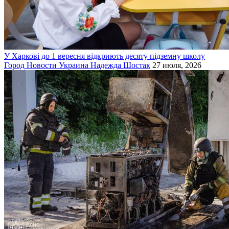
У Харкові до 1 вересня відкриють десяту підземну школу
Город
Новости
Украина
Надежда Шостак
27 июля, 2026