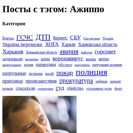
Посты с тэгом: Ажиппо
Категории
ДТП
ГСЧС
СБУ
Кернес
Взятка
Светличная
Україна
Україна переможе
ХОГА
Харків
Харківська область
авария
Харьков
горсовет
Харьковская область
выборы
коронавирус
задержали
копы
кража
метро
карантин
наркотики
обстрел
мэрия
патрульная полиция
оккупанты
минирование
полиция
пожар
патрульные
петиция
погиб
прокуратура
приговор
происшествия
ремонт
ребенок
суд
спасатели
убийство
розыск
уголовное дело
статистика
фото