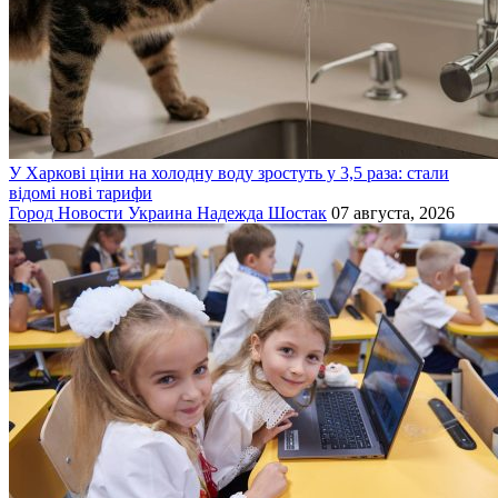
У Харкові ціни на холодну воду зростуть у 3,5 раза: стали
відомі нові тарифи
Город
Новости
Украина
Надежда Шостак
07 августа, 2026