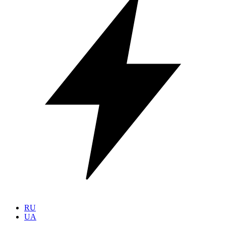
RU
UA