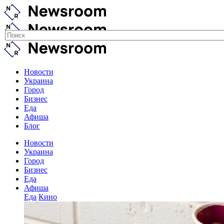
Новости
Украина
Город
Бизнес
Еда
Афиша
Блог
Новости
Украина
Город
Бизнес
Еда
Афиша
Еда
Кино