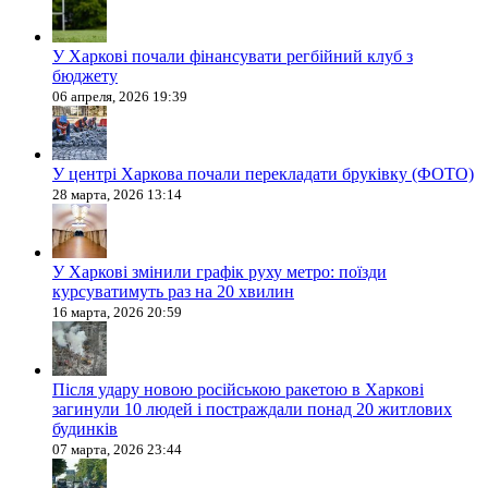
У Харкові почали фінансувати регбійний клуб з
бюджету
06 апреля, 2026 19:39
У центрі Харкова почали перекладати бруківку (ФОТО)
28 марта, 2026 13:14
У Харкові змінили графік руху метро: поїзди
курсуватимуть раз на 20 хвилин
16 марта, 2026 20:59
Після удару новою російською ракетою в Харкові
загинули 10 людей і постраждали понад 20 житлових
будинків
07 марта, 2026 23:44