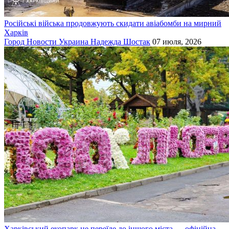
Російські війська продовжують скидати авіабомби на мирний
Харків
Город
Новости
Украина
Надежда Шостак
07 июля, 2026
Харківський екопарк не переїде до іншого міста — офіційна