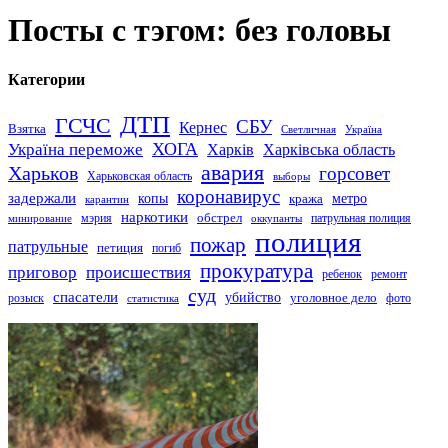
Посты с тэгом: без головы
Категории
ДТП
ГСЧС
СБУ
Кернес
Взятка
Светличная
Україна
Україна переможе
ХОГА
Харків
Харківська область
авария
Харьков
горсовет
Харьковская область
выборы
коронавирус
задержали
копы
кража
метро
карантин
наркотики
обстрел
мэрия
патрульная полиция
оккупанты
минирование
полиция
пожар
патрульные
петиция
погиб
прокуратура
приговор
происшествия
ремонт
ребенок
суд
спасатели
убийство
розыск
уголовное дело
статистика
фото