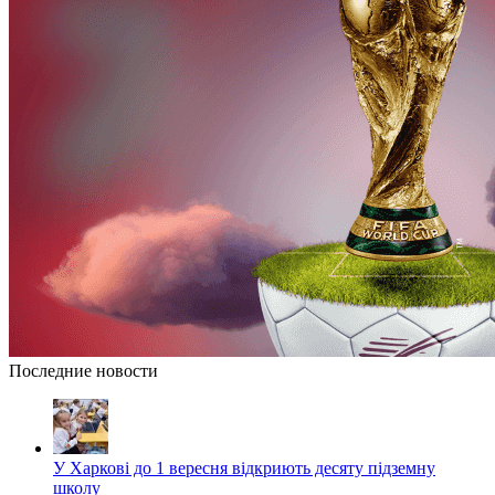
Последние новости
У Харкові до 1 вересня відкриють десяту підземну
школу