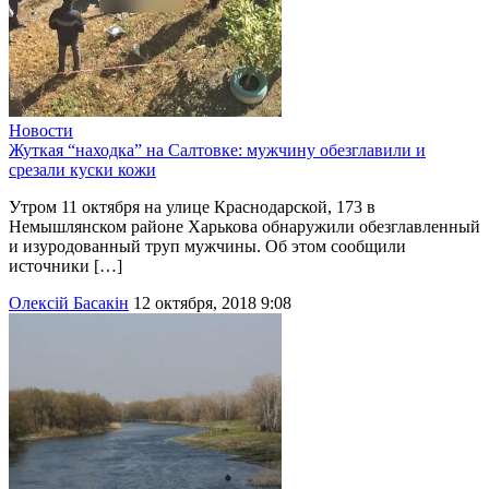
Новости
Жуткая “находка” на Салтовке: мужчину обезглавили и
срезали куски кожи
Утром 11 октября на улице Краснодарской, 173 в
Немышлянском районе Харькова обнаружили обезглавленный
и изуродованный труп мужчины. Об этом сообщили
источники […]
Олексій Басакін
12 октября, 2018 9:08