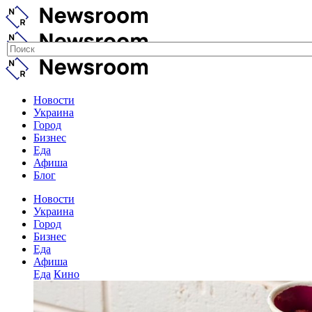
Новости
Украина
Город
Бизнес
Еда
Афиша
Блог
Новости
Украина
Город
Бизнес
Еда
Афиша
Еда
Кино