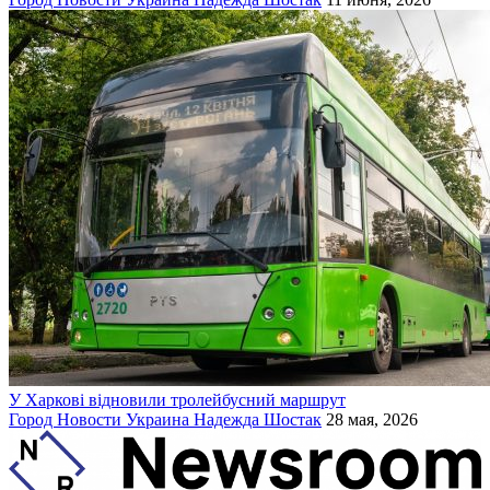
У Харкові відновили тролейбусний маршрут
Город
Новости
Украина
Надежда Шостак
28 мая, 2026