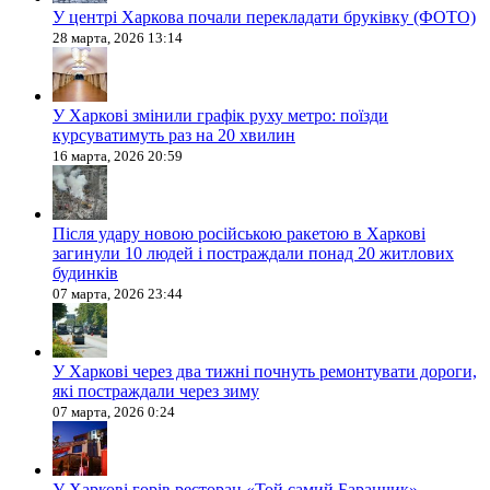
У центрі Харкова почали перекладати бруківку (ФОТО)
28 марта, 2026 13:14
У Харкові змінили графік руху метро: поїзди
курсуватимуть раз на 20 хвилин
16 марта, 2026 20:59
Після удару новою російською ракетою в Харкові
загинули 10 людей і постраждали понад 20 житлових
будинків
07 марта, 2026 23:44
У Харкові через два тижні почнуть ремонтувати дороги,
які постраждали через зиму
07 марта, 2026 0:24
У Харкові горів ресторан «Той самий Баранчик»