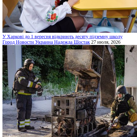
У Харкові до 1 вересня відкриють десяту підземну школу
Город
Новости
Украина
Надежда Шостак
27 июля, 2026