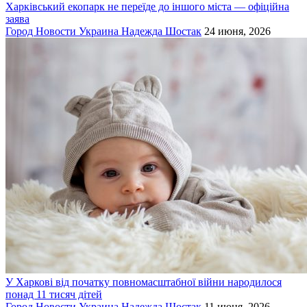
Харківський екопарк не переїде до іншого міста — офіційна
заява
Город
Новости
Украина
Надежда Шостак
24 июня, 2026
У Харкові від початку повномасштабної війни народилося
понад 11 тисяч дітей
Город
Новости
Украина
Надежда Шостак
11 июня, 2026