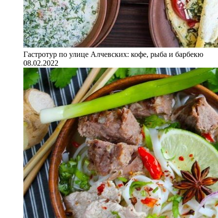
Гастротур по улице Алчевских: кофе, рыба и барбекю
08.02.2022