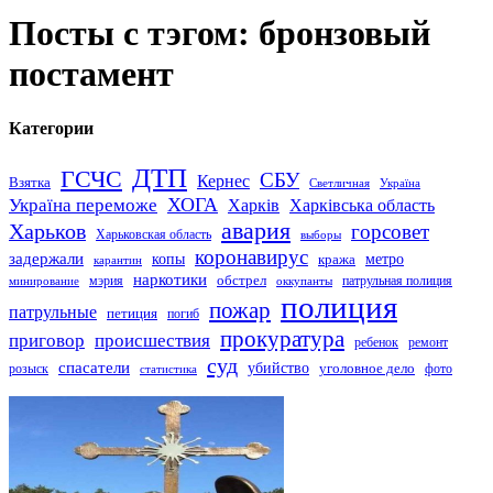
Посты с тэгом: бронзовый
постамент
Категории
ДТП
ГСЧС
СБУ
Кернес
Взятка
Светличная
Україна
Україна переможе
ХОГА
Харків
Харківська область
авария
Харьков
горсовет
Харьковская область
выборы
коронавирус
задержали
копы
кража
метро
карантин
наркотики
обстрел
мэрия
патрульная полиция
оккупанты
минирование
полиция
пожар
патрульные
петиция
погиб
прокуратура
приговор
происшествия
ремонт
ребенок
суд
спасатели
убийство
розыск
уголовное дело
статистика
фото