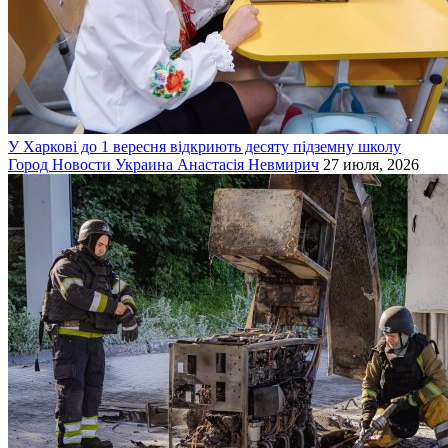
У Харкові до 1 вересня відкриють десяту підземну школу
Город
Новости
Украина
Анастасія Невмирич
27 июля, 2026