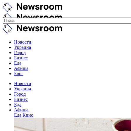
Новости
Украина
Город
Бизнес
Еда
Афиша
Блог
Новости
Украина
Город
Бизнес
Еда
Афиша
Еда
Кино