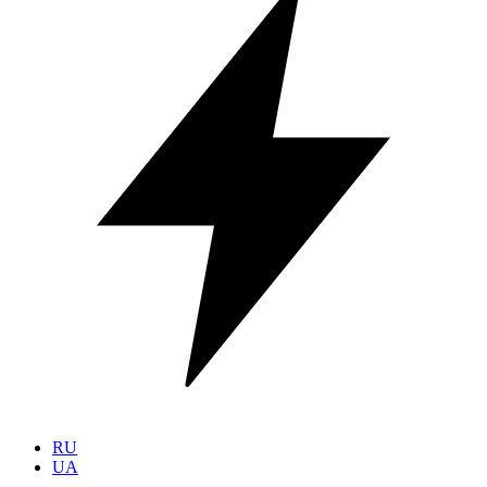
RU
UA