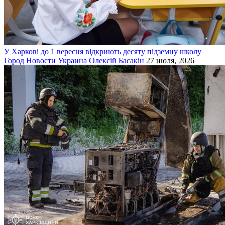
У Харкові до 1 вересня відкриють десяту підземну школу
Город
Новости
Украина
Олексій Басакін
27 июля, 2026