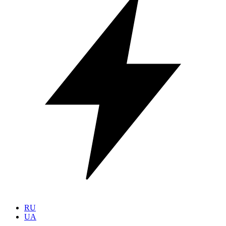
RU
UA