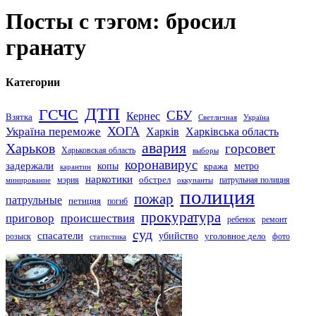
Посты с тэгом: бросил
гранату
Категории
ДТП
ГСЧС
СБУ
Кернес
Взятка
Светличная
Україна
Україна переможе
ХОГА
Харків
Харківська область
авария
Харьков
горсовет
Харьковская область
выборы
коронавирус
задержали
копы
кража
метро
карантин
наркотики
обстрел
мэрия
патрульная полиция
оккупанты
минирование
полиция
пожар
патрульные
петиция
погиб
прокуратура
приговор
происшествия
ремонт
ребенок
суд
спасатели
убийство
розыск
уголовное дело
статистика
фото