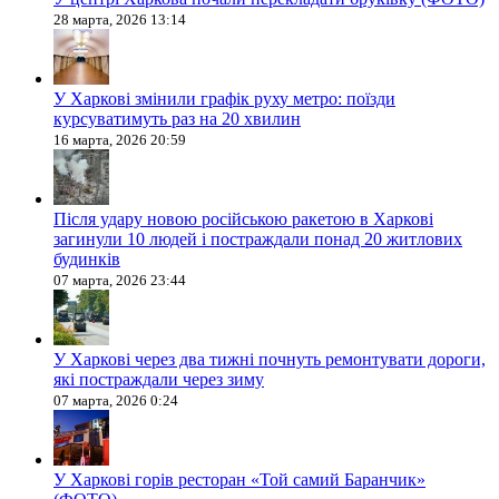
28 марта, 2026 13:14
У Харкові змінили графік руху метро: поїзди
курсуватимуть раз на 20 хвилин
16 марта, 2026 20:59
Після удару новою російською ракетою в Харкові
загинули 10 людей і постраждали понад 20 житлових
будинків
07 марта, 2026 23:44
У Харкові через два тижні почнуть ремонтувати дороги,
які постраждали через зиму
07 марта, 2026 0:24
У Харкові горів ресторан «Той самий Баранчик»