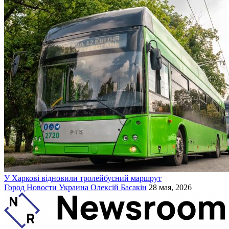
У Харкові відновили тролейбусний маршрут
Город
Новости
Украина
Олексій Басакін
28 мая, 2026