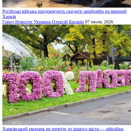
Російські війська продовжують скидати авіабомби на мирний
Харків
Город
Новости
Украина
Олексій Басакін
07 июля, 2026
Харківський екопарк не переїде до іншого міста — офіційна