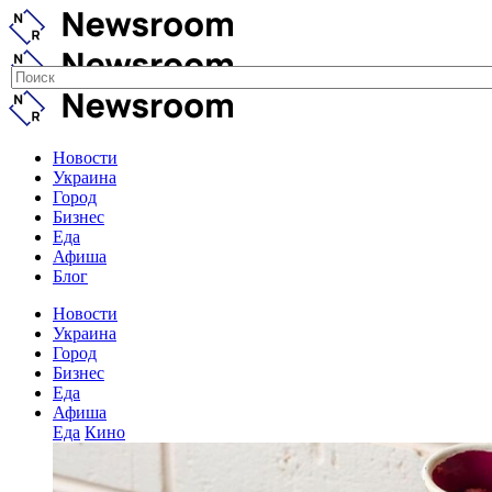
Новости
Украина
Город
Бизнес
Еда
Афиша
Блог
Новости
Украина
Город
Бизнес
Еда
Афиша
Еда
Кино