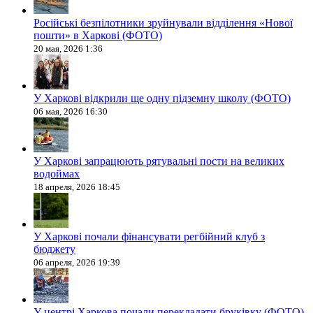
Російські безпілотники зруйнували відділення «Нової
пошти» в Харкові (ФОТО)
20 мая, 2026 1:36
У Харкові відкрили ще одну підземну школу (ФОТО)
06 мая, 2026 16:30
У Харкові запрацюють рятувальні пости на великих
водоймах
18 апреля, 2026 18:45
У Харкові почали фінансувати регбійний клуб з
бюджету
06 апреля, 2026 19:39
У центрі Харкова почали перекладати бруківку (ФОТО)