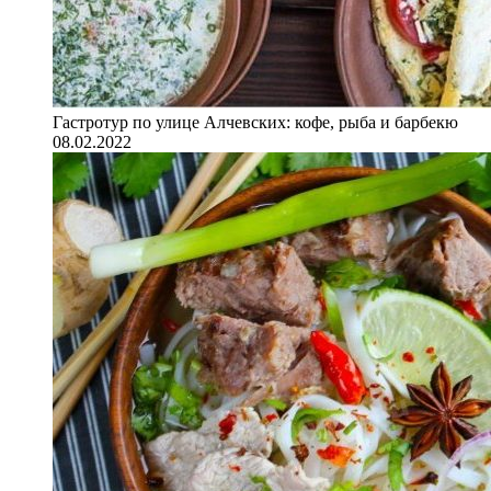
Гастротур по улице Алчевских: кофе, рыба и барбекю
08.02.2022