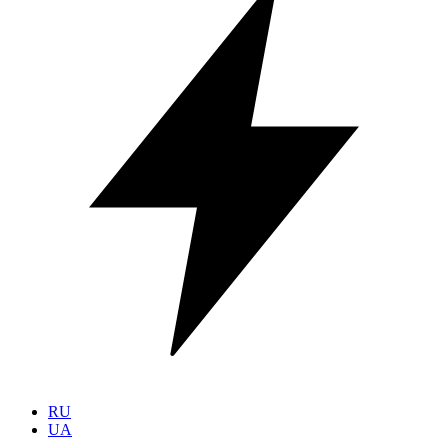
RU
UA