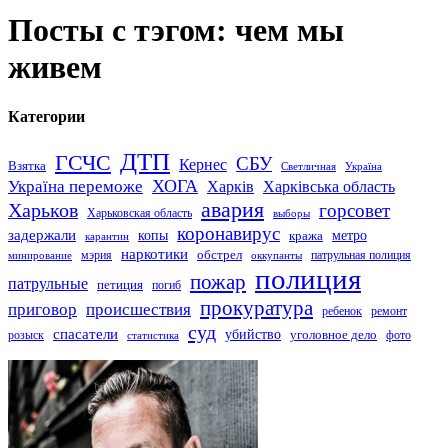
Посты с тэгом: чем мы
живем
Категории
ДТП
ГСЧС
СБУ
Кернес
Взятка
Светличная
Україна
Україна переможе
ХОГА
Харків
Харківська область
авария
Харьков
горсовет
Харьковская область
выборы
коронавирус
задержали
копы
кража
метро
карантин
наркотики
обстрел
мэрия
патрульная полиция
оккупанты
минирование
полиция
пожар
патрульные
петиция
погиб
прокуратура
приговор
происшествия
ремонт
ребенок
суд
спасатели
убийство
розыск
уголовное дело
статистика
фото