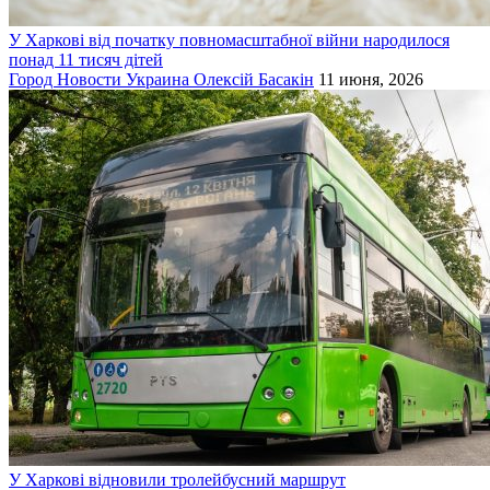
У Харкові від початку повномасштабної війни народилося
понад 11 тисяч дітей
Город
Новости
Украина
Олексій Басакін
11 июня, 2026
У Харкові відновили тролейбусний маршрут