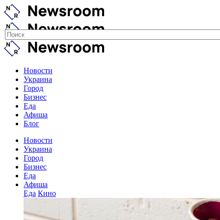
Новости
Украина
Город
Бизнес
Еда
Афиша
Блог
Новости
Украина
Город
Бизнес
Еда
Афиша
Еда
Кино