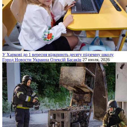
У Харкові до 1 вересня відкриють десяту підземну школу
Город
Новости
Украина
Олексій Басакін
27 июля, 2026