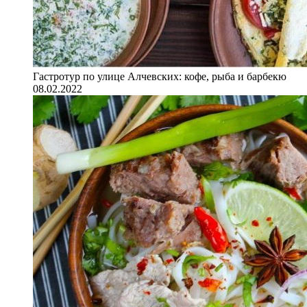
Гастротур по улице Алчевских: кофе, рыба и барбекю
08.02.2022