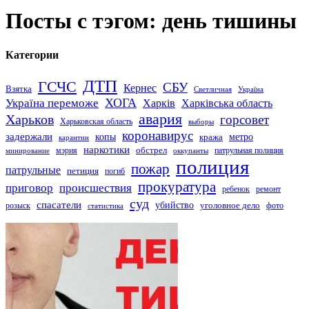
Посты с тэгом: день тишины
Категории
ДТП
ГСЧС
СБУ
Кернес
Взятка
Светличная
Україна
Україна переможе
ХОГА
Харків
Харківська область
авария
Харьков
горсовет
Харьковская область
выборы
коронавирус
задержали
копы
кража
метро
карантин
наркотики
обстрел
мэрия
патрульная полиция
оккупанты
минирование
полиция
пожар
патрульные
петиция
погиб
прокуратура
приговор
происшествия
ремонт
ребенок
суд
спасатели
убийство
розыск
уголовное дело
статистика
фото