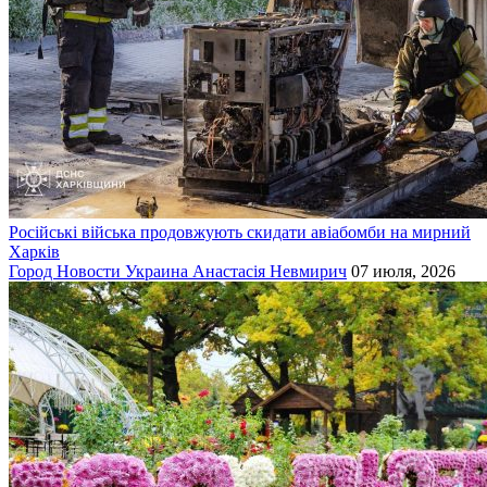
Російські війська продовжують скидати авіабомби на мирний
Харків
Город
Новости
Украина
Анастасія Невмирич
07 июля, 2026