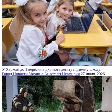
У Харкові до 1 вересня відкриють десяту підземну школу
Город
Новости
Украина
Анастасія Невмирич
27 июля, 2026