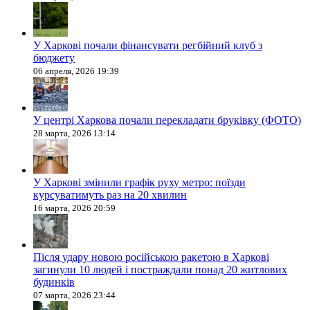
У Харкові почали фінансувати регбійний клуб з
бюджету
06 апреля, 2026 19:39
У центрі Харкова почали перекладати бруківку (ФОТО)
28 марта, 2026 13:14
У Харкові змінили графік руху метро: поїзди
курсуватимуть раз на 20 хвилин
16 марта, 2026 20:59
Після удару новою російською ракетою в Харкові
загинули 10 людей і постраждали понад 20 житлових
будинків
07 марта, 2026 23:44