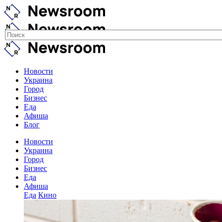
Новости
Украина
Город
Бизнес
Еда
Афиша
Блог
Новости
Украина
Город
Бизнес
Еда
Афиша
Еда
Кино