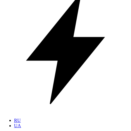
RU
UA