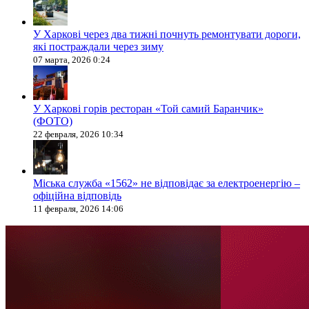
У Харкові через два тижні почнуть ремонтувати дороги,
які постраждали через зиму
07 марта, 2026 0:24
У Харкові горів ресторан «Той самий Баранчик»
(ФОТО)
22 февраля, 2026 10:34
Міська служба «1562» не відповідає за електроенергію –
офіційна відповідь
11 февраля, 2026 14:06