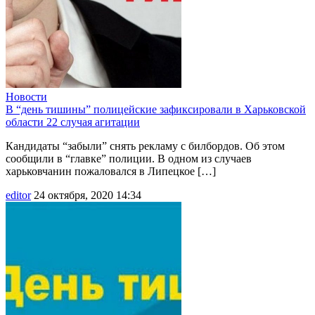
Новости
В “день тишины” полицейские зафиксировали в Харьковской
области 22 случая агитации
Кандидаты “забыли” снять рекламу с билбордов. Об этом
сообщили в “главке” полиции. В одном из случаев
харьковчанин пожаловался в Липецкое […]
editor
24 октября, 2020 14:34