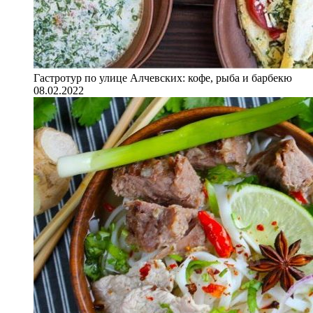
Гастротур по улице Алчевских: кофе, рыба и барбекю
08.02.2022