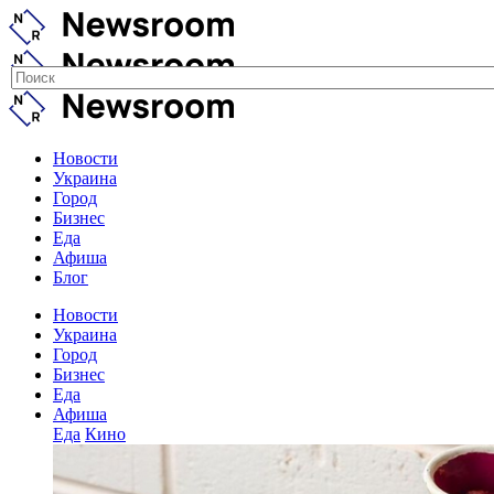
Новости
Украина
Город
Бизнес
Еда
Афиша
Блог
Новости
Украина
Город
Бизнес
Еда
Афиша
Еда
Кино