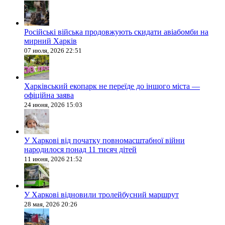
Російські війська продовжують скидати авіабомби на
мирний Харків
07 июля, 2026 22:51
Харківський екопарк не переїде до іншого міста —
офіційна заява
24 июня, 2026 15:03
У Харкові від початку повномасштабної війни
народилося понад 11 тисяч дітей
11 июня, 2026 21:52
У Харкові відновили тролейбусний маршрут
28 мая, 2026 20:26