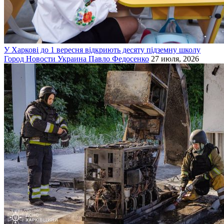
У Харкові до 1 вересня відкриють десяту підземну школу
Город
Новости
Украина
Павло Федосенко
27 июля, 2026