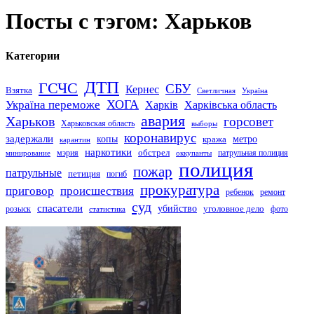
Посты с тэгом: Харьков
Категории
ДТП
ГСЧС
СБУ
Кернес
Взятка
Светличная
Україна
Україна переможе
ХОГА
Харків
Харківська область
авария
Харьков
горсовет
Харьковская область
выборы
коронавирус
задержали
копы
кража
метро
карантин
наркотики
обстрел
мэрия
патрульная полиция
оккупанты
минирование
полиция
пожар
патрульные
петиция
погиб
прокуратура
приговор
происшествия
ремонт
ребенок
суд
спасатели
убийство
розыск
уголовное дело
статистика
фото