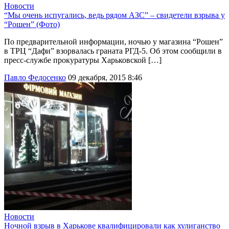
Новости
“Мы очень испугались, ведь рядом АЗС” – свидетели взрыва у
“Рошен” (Фото)
По предварительной информации, ночью у магазина “Рошен”
в ТРЦ “Дафи” взорвалась граната РГД-5. Об этом сообщили в
пресс-службе прокуратуры Харьковской […]
Павло Федосенко
09 декабря, 2015 8:46
Новости
Ночной взрыв в Харькове квалифицировали как хулиганство