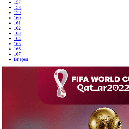
157
158
159
160
161
162
163
164
165
166
167
Вперед