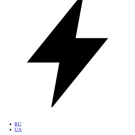
RU
UA