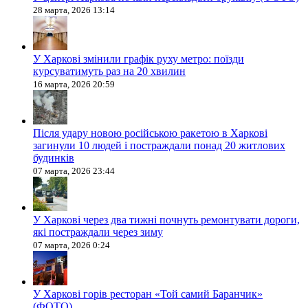
28 марта, 2026 13:14
У Харкові змінили графік руху метро: поїзди
курсуватимуть раз на 20 хвилин
16 марта, 2026 20:59
Після удару новою російською ракетою в Харкові
загинули 10 людей і постраждали понад 20 житлових
будинків
07 марта, 2026 23:44
У Харкові через два тижні почнуть ремонтувати дороги,
які постраждали через зиму
07 марта, 2026 0:24
У Харкові горів ресторан «Той самий Баранчик»
(ФОТО)