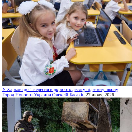
У Харкові до 1 вересня відкриють десяту підземну школу
Город
Новости
Украина
Олексій Басакін
27 июля, 2026