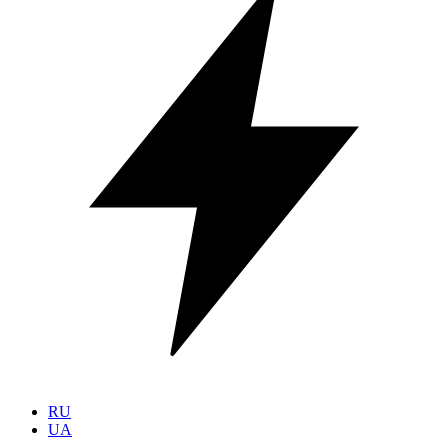
RU
UA