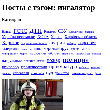
Посты с тэгом: ингалятор
Категории
ДТП
ГСЧС
СБУ
Кернес
Взятка
Светличная
Україна
Україна переможе
ХОГА
Харків
Харківська область
авария
Харьков
горсовет
Харьковская область
выборы
коронавирус
задержали
копы
кража
метро
карантин
наркотики
обстрел
мэрия
патрульная полиция
оккупанты
минирование
полиция
пожар
патрульные
петиция
погиб
прокуратура
приговор
происшествия
ремонт
ребенок
суд
спасатели
убийство
розыск
уголовное дело
статистика
фото