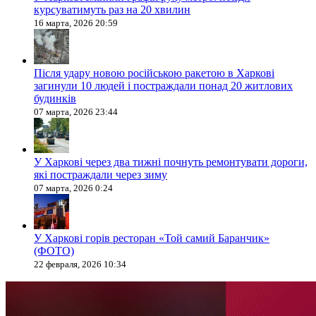
курсуватимуть раз на 20 хвилин
16 марта, 2026 20:59
Після удару новою російською ракетою в Харкові
загинули 10 людей і постраждали понад 20 житлових
будинків
07 марта, 2026 23:44
У Харкові через два тижні почнуть ремонтувати дороги,
які постраждали через зиму
07 марта, 2026 0:24
У Харкові горів ресторан «Той самий Баранчик»
(ФОТО)
22 февраля, 2026 10:34