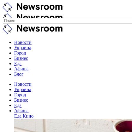
Новости
Украина
Город
Бизнес
Еда
Афиша
Блог
Новости
Украина
Город
Бизнес
Еда
Афиша
Еда
Кино