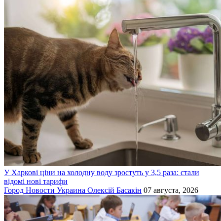
У Харкові ціни на холодну воду зростуть у 3,5 раза: стали
відомі нові тарифи
Город
Новости
Украина
Олексій Басакін
07 августа, 2026