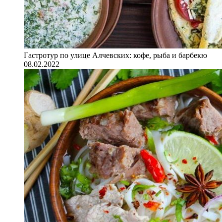
Гастротур по улице Алчевских: кофе, рыба и барбекю
08.02.2022