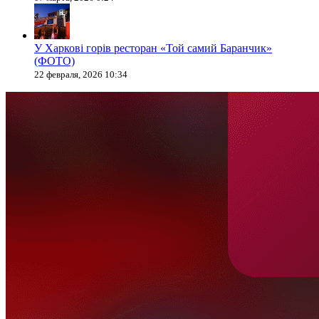
У Харкові горів ресторан «Той самий Баранчик»
(ФОТО)
22 февраля, 2026 10:34