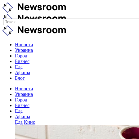
Новости
Украина
Город
Бизнес
Еда
Афиша
Блог
Новости
Украина
Город
Бизнес
Еда
Афиша
Еда
Кино