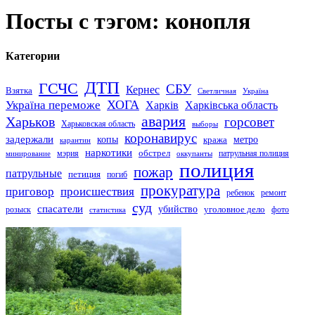
Посты с тэгом: конопля
Категории
ДТП
ГСЧС
СБУ
Кернес
Взятка
Светличная
Україна
Україна переможе
ХОГА
Харків
Харківська область
авария
Харьков
горсовет
Харьковская область
выборы
коронавирус
задержали
копы
кража
метро
карантин
наркотики
обстрел
мэрия
патрульная полиция
оккупанты
минирование
полиция
пожар
патрульные
петиция
погиб
прокуратура
приговор
происшествия
ремонт
ребенок
суд
спасатели
убийство
розыск
уголовное дело
статистика
фото