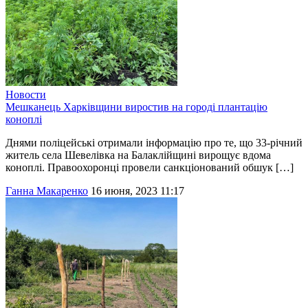
Новости
Мешканець Харківщини виростив на городі плантацію
коноплі
Днями поліцейські отримали інформацію про те, що 33-річний
житель села Шевелівка на Балаклійщині вирощує вдома
коноплі. Правоохоронці провели санкціонований обшук […]
Ганна Макаренко
16 июня, 2023 11:17