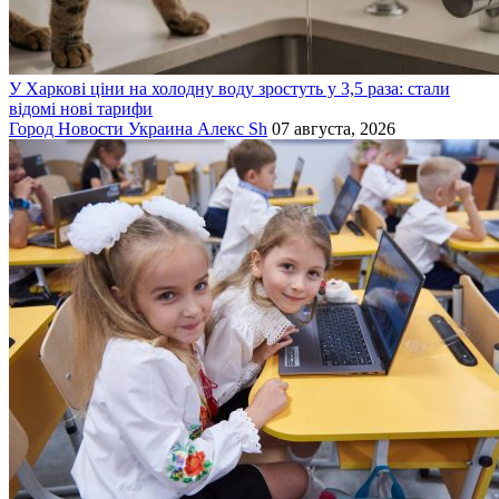
У Харкові ціни на холодну воду зростуть у 3,5 раза: стали
відомі нові тарифи
Город
Новости
Украина
Алекс Sh
07 августа, 2026