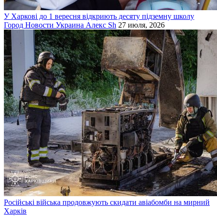
У Харкові до 1 вересня відкриють десяту підземну школу
Город
Новости
Украина
Алекс Sh
27 июля, 2026
Російські війська продовжують скидати авіабомби на мирний
Харків