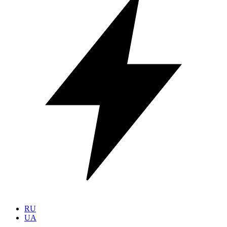
RU
UA