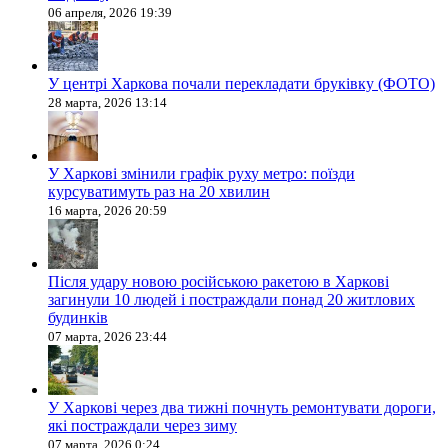
06 апреля, 2026 19:39
У центрі Харкова почали перекладати бруківку (ФОТО)
28 марта, 2026 13:14
У Харкові змінили графік руху метро: поїзди
курсуватимуть раз на 20 хвилин
16 марта, 2026 20:59
Після удару новою російською ракетою в Харкові
загинули 10 людей і постраждали понад 20 житлових
будинків
07 марта, 2026 23:44
У Харкові через два тижні почнуть ремонтувати дороги,
які постраждали через зиму
07 марта, 2026 0:24