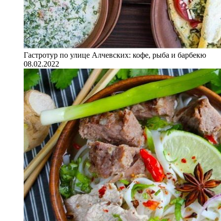
Гастротур по улице Алчевских: кофе, рыба и барбекю
08.02.2022