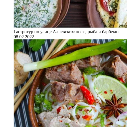
Гастротур по улице Алчевских: кофе, рыба и барбекю
08.02.2022