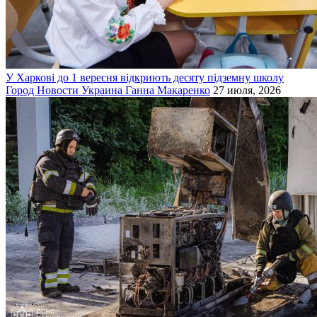
У Харкові до 1 вересня відкриють десяту підземну школу
Город
Новости
Украина
Ганна Макаренко
27 июля, 2026