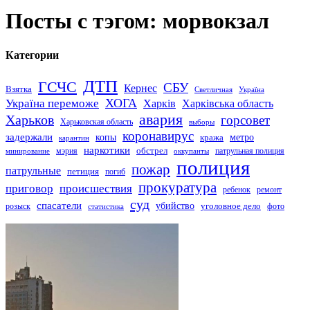
Посты с тэгом: морвокзал
Категории
ДТП
ГСЧС
СБУ
Кернес
Взятка
Светличная
Україна
Україна переможе
ХОГА
Харків
Харківська область
авария
Харьков
горсовет
Харьковская область
выборы
коронавирус
задержали
копы
кража
метро
карантин
наркотики
обстрел
мэрия
патрульная полиция
оккупанты
минирование
полиция
пожар
патрульные
петиция
погиб
прокуратура
приговор
происшествия
ремонт
ребенок
суд
спасатели
убийство
розыск
уголовное дело
статистика
фото