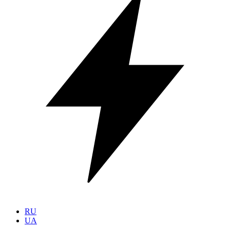
RU
UA