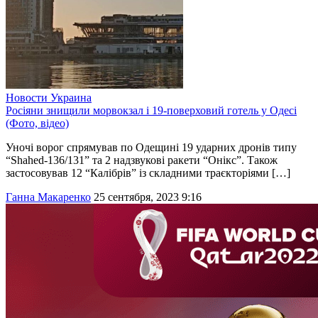
Новости
Украина
Росіяни знищили морвокзал і 19-поверховий готель у Одесі
(Фото, відео)
Уночі ворог спрямував по Одещині 19 ударних дронів типу
“Shahed-136/131” та 2 надзвукові ракети “Онікс”. Також
застосовував 12 “Калібрів” із складними траєкторіями […]
Ганна Макаренко
25 сентября, 2023 9:16