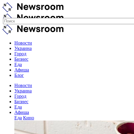
Новости
Украина
Город
Бизнес
Еда
Афиша
Блог
Новости
Украина
Город
Бизнес
Еда
Афиша
Еда
Кино