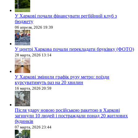
У Харкові почали фінансувати регбійний клуб з
бюджету
06 апреля, 2026 19:39
У центрі Харкова почали перекладати бруківку (ФОТО)
28 марта, 2026 13:14
У Харкові змінили графік руху метро: поїзди
курсуватимуть раз на 20 хвилин
16 марта, 2026 20:59
Після удару новою російською ракетою в Харкові
загинули 10 людей і постраждали понад 20 житлових
будинків
07 марта, 2026 23:44