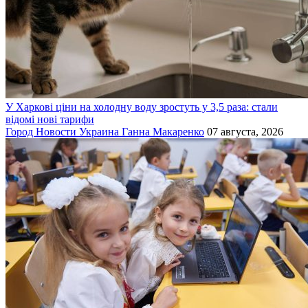
У Харкові ціни на холодну воду зростуть у 3,5 раза: стали
відомі нові тарифи
Город
Новости
Украина
Ганна Макаренко
07 августа, 2026