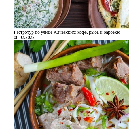
Гастротур по улице Алчевских: кофе, рыба и барбекю
08.02.2022