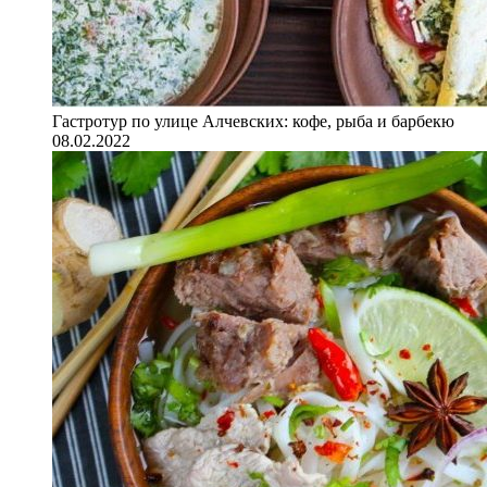
Гастротур по улице Алчевских: кофе, рыба и барбекю
08.02.2022