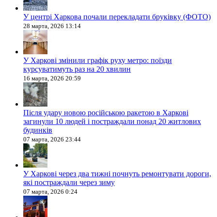
У центрі Харкова почали перекладати бруківку (ФОТО)
28 марта, 2026 13:14
У Харкові змінили графік руху метро: поїзди
курсуватимуть раз на 20 хвилин
16 марта, 2026 20:59
Після удару новою російською ракетою в Харкові
загинули 10 людей і постраждали понад 20 житлових
будинків
07 марта, 2026 23:44
У Харкові через два тижні почнуть ремонтувати дороги,
які постраждали через зиму
07 марта, 2026 0:24