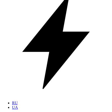
RU
UA