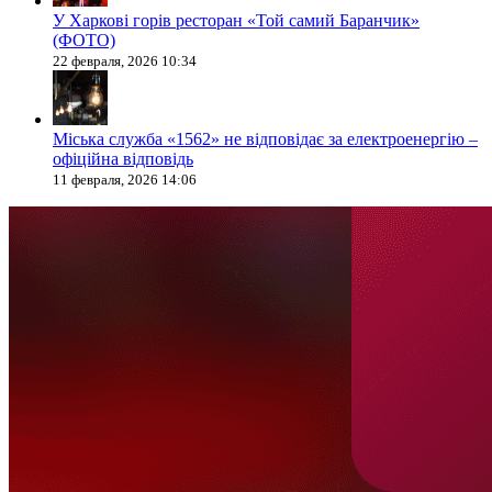
У Харкові горів ресторан «Той самий Баранчик»
(ФОТО)
22 февраля, 2026 10:34
Міська служба «1562» не відповідає за електроенергію –
офіційна відповідь
11 февраля, 2026 14:06