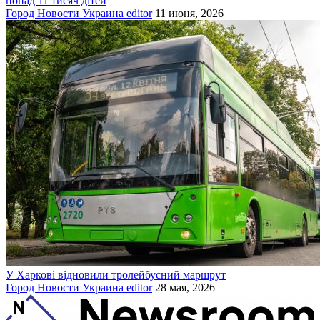
понад 11 тисяч дітей
Город
Новости
Украина
editor
11 июня, 2026
У Харкові відновили тролейбусний маршрут
Город
Новости
Украина
editor
28 мая, 2026