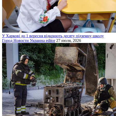
У Харкові до 1 вересня відкриють десяту підземну школу
Город
Новости
Украина
editor
27 июля, 2026