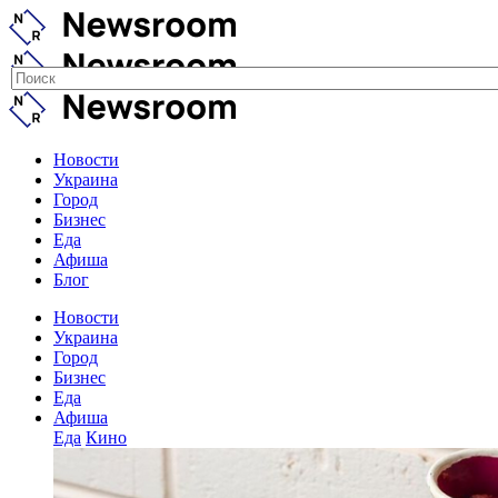
Новости
Украина
Город
Бизнес
Еда
Афиша
Блог
Новости
Украина
Город
Бизнес
Еда
Афиша
Еда
Кино