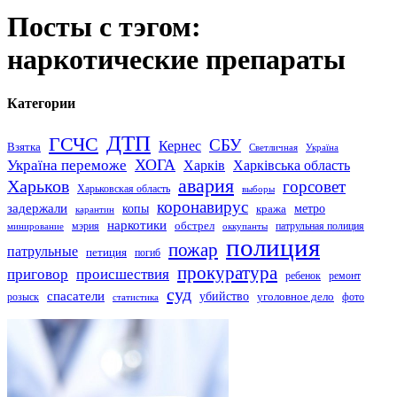
Посты с тэгом:
наркотические препараты
Категории
ДТП
ГСЧС
СБУ
Кернес
Взятка
Светличная
Україна
Україна переможе
ХОГА
Харків
Харківська область
авария
Харьков
горсовет
Харьковская область
выборы
коронавирус
задержали
копы
кража
метро
карантин
наркотики
обстрел
мэрия
патрульная полиция
оккупанты
минирование
полиция
пожар
патрульные
петиция
погиб
прокуратура
приговор
происшествия
ремонт
ребенок
суд
спасатели
убийство
розыск
уголовное дело
статистика
фото