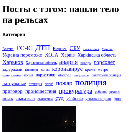
Посты с тэгом: нашли тело
на рельсах
Категории
ДТП
ГСЧС
СБУ
Кернес
Взятка
Светличная
Україна
Україна переможе
ХОГА
Харків
Харківська область
авария
Харьков
горсовет
Харьковская область
выборы
коронавирус
задержали
копы
кража
метро
карантин
наркотики
обстрел
мэрия
патрульная полиция
оккупанты
минирование
полиция
пожар
патрульные
петиция
погиб
прокуратура
приговор
происшествия
ремонт
ребенок
суд
спасатели
убийство
розыск
уголовное дело
статистика
фото