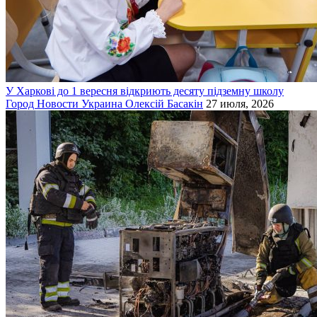
У Харкові до 1 вересня відкриють десяту підземну школу
Город
Новости
Украина
Олексій Басакін
27 июля, 2026