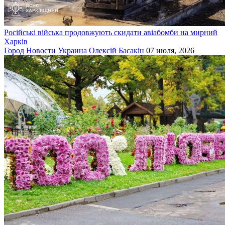
Російські війська продовжують скидати авіабомби на мирний
Харків
Город
Новости
Украина
Олексій Басакін
07 июля, 2026