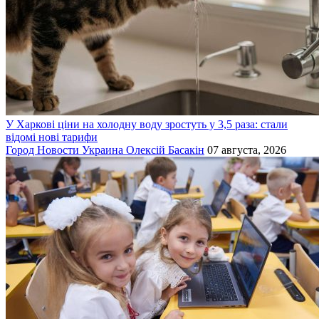
У Харкові ціни на холодну воду зростуть у 3,5 раза: стали
відомі нові тарифи
Город
Новости
Украина
Олексій Басакін
07 августа, 2026