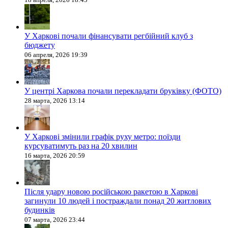
У Харкові почали фінансувати регбійний клуб з
бюджету
06 апреля, 2026 19:39
У центрі Харкова почали перекладати бруківку (ФОТО)
28 марта, 2026 13:14
У Харкові змінили графік руху метро: поїзди
курсуватимуть раз на 20 хвилин
16 марта, 2026 20:59
Після удару новою російською ракетою в Харкові
загинули 10 людей і постраждали понад 20 житлових
будинків
07 марта, 2026 23:44