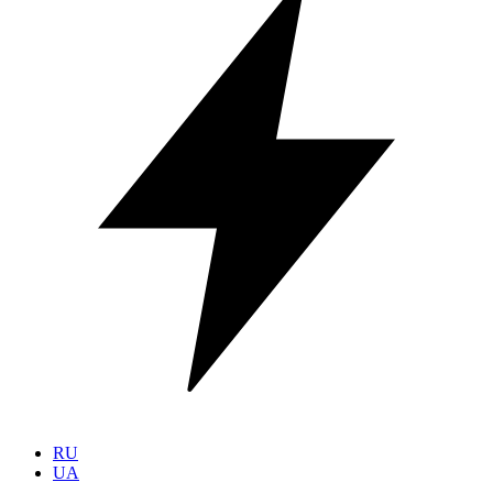
RU
UA