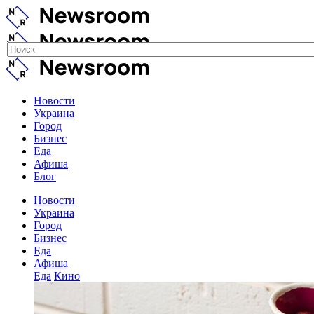
Новости
Украина
Город
Бизнес
Еда
Афиша
Блог
Новости
Украина
Город
Бизнес
Еда
Афиша
Еда
Кино