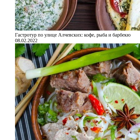
Гастротур по улице Алчевских: кофе, рыба и барбекю
08.02.2022