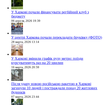
У Харкові почали фінансувати регбійний клуб з
бюджету
06 апреля, 2026 19:39
У центрі Харкова почали перекладати бруківку (ФОТО)
28 марта, 2026 13:14
У Харкові змінили графік руху метро: поїзди
курсуватимуть раз на 20 хвилин
16 марта, 2026 20:59
Після удару новою російською ракетою в Харкові
загинули 10 людей і постраждали понад 20 житлових
будинків
07 марта, 2026 23:44