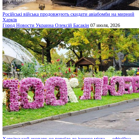
Російські війська продовжують скидати авіабомби на мирний
Харків
Город
Новости
Украина
Олексій Басакін
07 июля, 2026
Харківський екопарк не переїде до іншого міста — офіційна