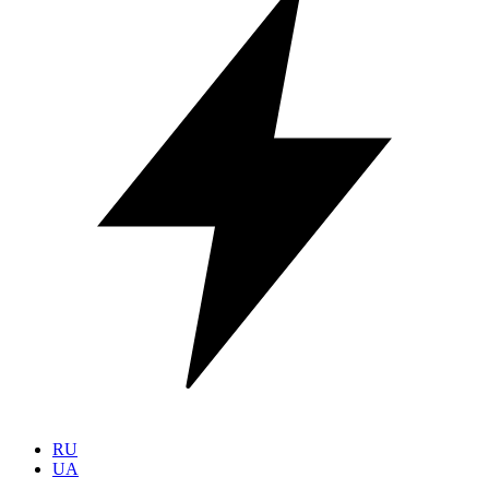
RU
UA