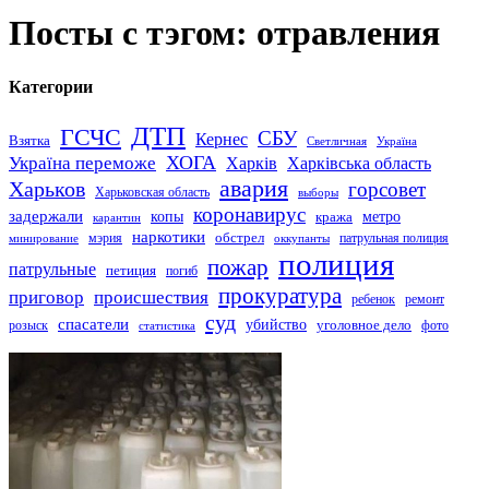
Посты с тэгом: отравления
Категории
ДТП
ГСЧС
СБУ
Кернес
Взятка
Светличная
Україна
Україна переможе
ХОГА
Харків
Харківська область
авария
Харьков
горсовет
Харьковская область
выборы
коронавирус
задержали
копы
кража
метро
карантин
наркотики
обстрел
мэрия
патрульная полиция
оккупанты
минирование
полиция
пожар
патрульные
петиция
погиб
прокуратура
приговор
происшествия
ремонт
ребенок
суд
спасатели
убийство
розыск
уголовное дело
статистика
фото