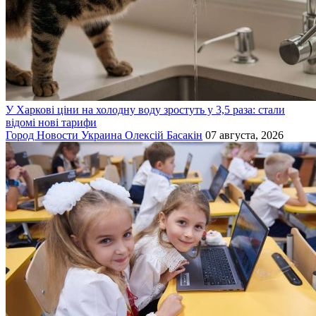
У Харкові ціни на холодну воду зростуть у 3,5 раза: стали
відомі нові тарифи
Город
Новости
Украина
Олексій Басакін
07 августа, 2026