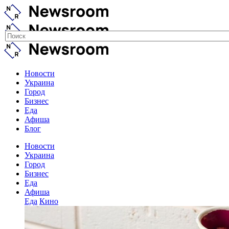
Новости
Украина
Город
Бизнес
Еда
Афиша
Блог
Новости
Украина
Город
Бизнес
Еда
Афиша
Еда
Кино