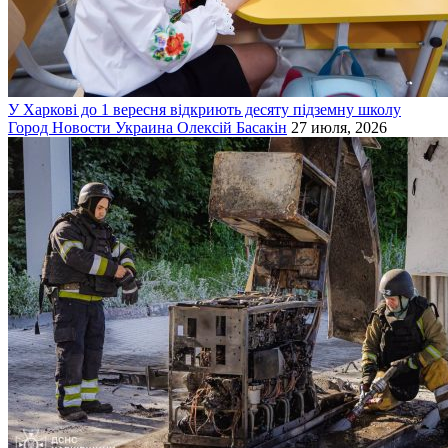
У Харкові до 1 вересня відкриють десяту підземну школу
Город
Новости
Украина
Олексій Басакін
27 июля, 2026