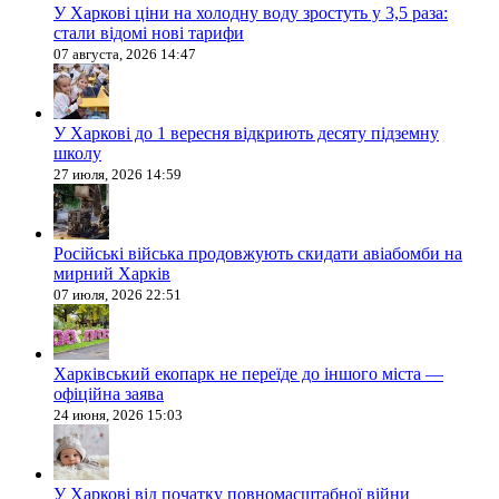
У Харкові ціни на холодну воду зростуть у 3,5 раза:
стали відомі нові тарифи
07 августа, 2026 14:47
У Харкові до 1 вересня відкриють десяту підземну
школу
27 июля, 2026 14:59
Російські війська продовжують скидати авіабомби на
мирний Харків
07 июля, 2026 22:51
Харківський екопарк не переїде до іншого міста —
офіційна заява
24 июня, 2026 15:03
У Харкові від початку повномасштабної війни