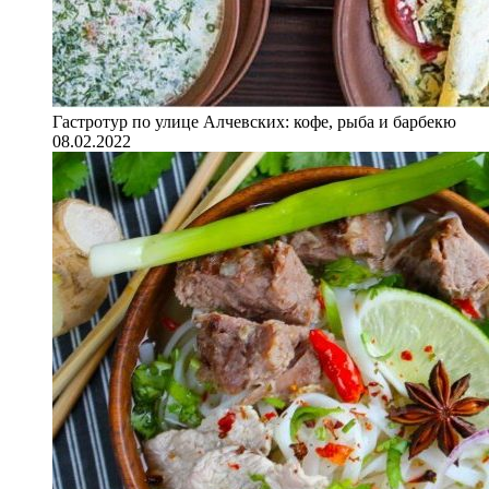
Гастротур по улице Алчевских: кофе, рыба и барбекю
08.02.2022